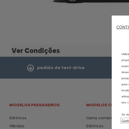
CONTI
Ver Condições
Utili
propo
essen
pedido de test-drive
desem
pesqu
para 
local
adequ
seu c
MODELOS PASSAGEIROS
MODELOS COMERCIA
Se de
Elétricos
Gama comerciais
Cook
Híbridos
Elétricos