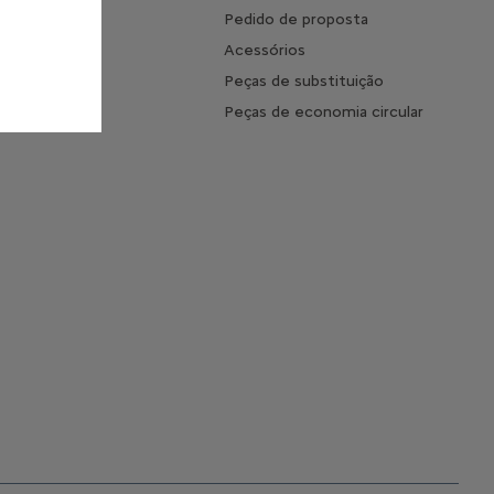
mento
Pedido de proposta
 o tempo de
Acessórios
ento
Peças de substituição
s Frequentes
Peças de economia circular