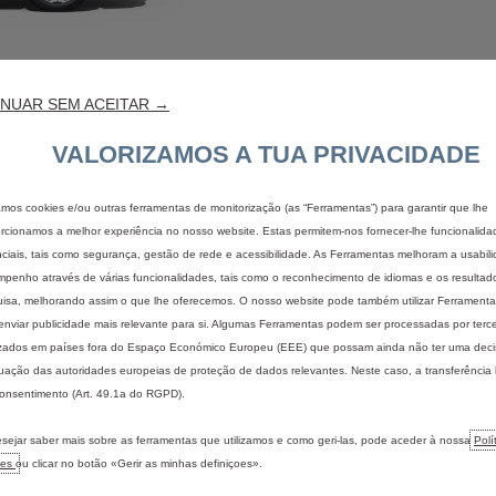
NUAR SEM ACEITAR →
VALORIZAMOS A TUA PRIVACIDADE
zamos cookies e/ou outras ferramentas de monitorização (as “Ferramentas”) para garantir que lhe
rcionamos a melhor experiência no nosso website. Estas permitem-nos fornecer-lhe funcionalida
ciais, tais como segurança, gestão de rede e acessibilidade. As Ferramentas melhoram a usabil
pedido de proposta
contactar o ponto 
penho através de várias funcionalidades, tais como o reconhecimento de idiomas e os resultad
isa, melhorando assim o que lhe oferecemos. O nosso website pode também utilizar Ferramentas
enviar publicidade mais relevante para si. Algumas Ferramentas podem ser processadas por terce
izados em países fora do Espaço Económico Europeu (EEE) que possam ainda não ter uma dec
ação das autoridades europeias de proteção de dados relevantes. Neste caso, a transferência
onsentimento (Art. 49.1a do RGPD).
IS
ENCONTRAR O MEU VEÍCULO
ELÉTRICO
sejar saber mais sobre as ferramentas que utilizamos e como geri-las, pode aceder à nossa
Polí
Configurar um veículo de
Descubra 
ies
ou clicar no botão «Gerir as minhas definiçoes».
passageiros
Benefício