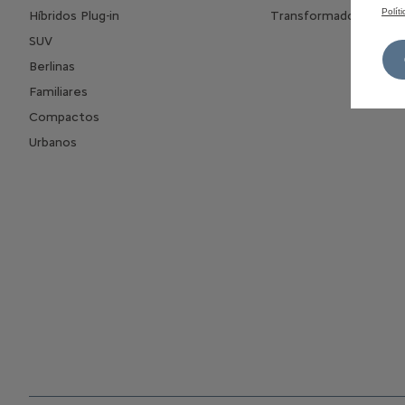
Polít
Híbridos Plug-in
Transformados
SUV
Berlinas
Familiares
Compactos
Urbanos