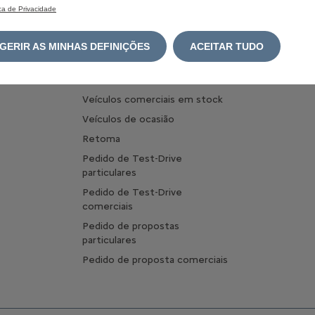
Configurar Veículos Comerciais
ica de Privacidade
Carrega
Configurar Veículos Comerciais
Optimize
Elétricos
carregam
GERIR AS MINHAS DEFINIÇÕES
ACEITAR TUDO
Comprar online
Pergunta
Veículos em stock
Veículos comerciais em stock
Veículos de ocasião
Retoma
Pedido de Test-Drive
particulares
Pedido de Test-Drive
comerciais
Pedido de propostas
particulares
Pedido de proposta comerciais