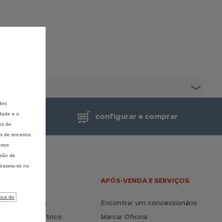
des
idade e o
de venda
configurar e comprar
os de
 de terceiros
iros
isão de
 baseia-se no
 E HÍBRIDO
APÓS-VENDA E SERVIÇOS
tica de
a vida elétrica
Encontrar um concessionário
s do 100% elétrico
Marcar Oficina