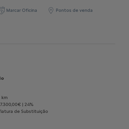
Marcar Oficina
Pontos de venda
do
0 km
 7.300,00€ | 24%
atura de Substituição