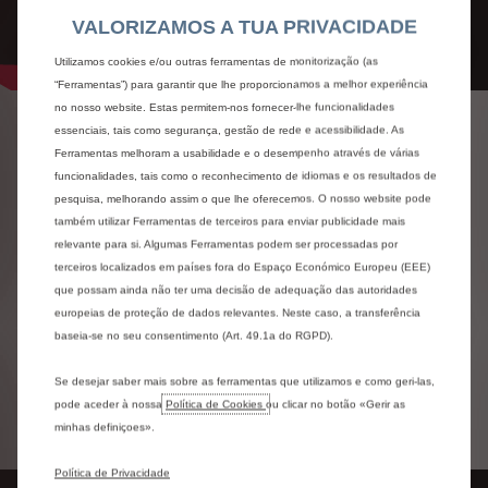
VALORIZAMOS A TUA PRIVACIDADE
Utilizamos cookies e/ou outras ferramentas de monitorização (as
“Ferramentas”) para garantir que lhe proporcionamos a melhor experiência
no nosso website. Estas permitem-nos fornecer-lhe funcionalidades
essenciais, tais como segurança, gestão de rede e acessibilidade. As
PERSONALIZAÇÃO À
Ferramentas melhoram a usabilidade e o desempenho através de várias
MEDIDA
funcionalidades, tais como o reconhecimento de idiomas e os resultados de
pesquisa, melhorando assim o que lhe oferecemos. O nosso website pode
Porque estamos atentos às suas expectativas e
também utilizar Ferramentas de terceiros para enviar publicidade mais
necessidades, os nossos veículos oferecem muitas
relevante para si. Algumas Ferramentas podem ser processadas por
combinações de personalização. A Citroën permite
terceiros localizados em países fora do Espaço Económico Europeu (EEE)
criar o que se parece consigo e reflete o seu
que possam ainda não ter uma decisão de adequação das autoridades
caráter. Pode escolher entre uma ampla gama de
europeias de proteção de dados relevantes. Neste caso, a transferência
cores da carroçaria ou cores de dois tons
baseia-se no seu consentimento (Art. 49.1a do RGPD).
combinadas com pacotes de cores exclusivas. Os
ambientes interiores também oferecem uma
Se desejar saber mais sobre as ferramentas que utilizamos e como geri-las,
ampla gama de personalização, para um veículo com
pode aceder à nossa
Política de Cookies
ou clicar no botão «Gerir as
estilo inigualável que combina consigo.
minhas definiçoes».
Política de Privacidade