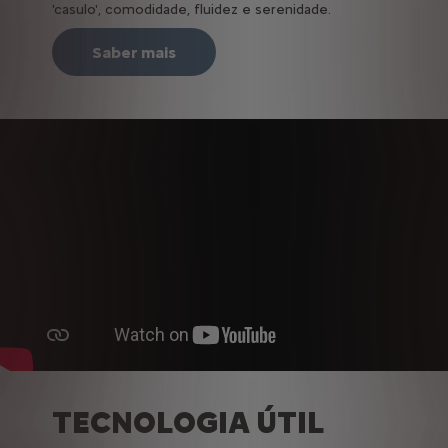
'casulo', comodidade, fluidez e serenidade.
Saber mais
TECNOLOGIA ÚTIL