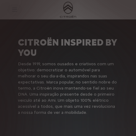
S
k
i
p
t
S
o
k
C
i
o
p
CITROËN INSPIRED BY
n
t
t
o
YOU
e
N
n
a
t
v
Desde 1919, somos ousados ​​e criativos com um
T
i
e
g
objetivo: democratizar o automóvel para
x
a
melhorar o seu dia-a-dia, inspirandos nas suas
t
t
expectativas. Marca popular, no sentido nobre do
i
termo, a Citroën inova mantendo-se fiel ao seu
o
n
DNA. Uma inspiração presente desde o primeiro
T
veiculo até ao Ami. Um objeto 100% elétrico
e
acessível a todos, que mais uma vez revoluciona
x
a nossa forma de ver a mobilidade.
t