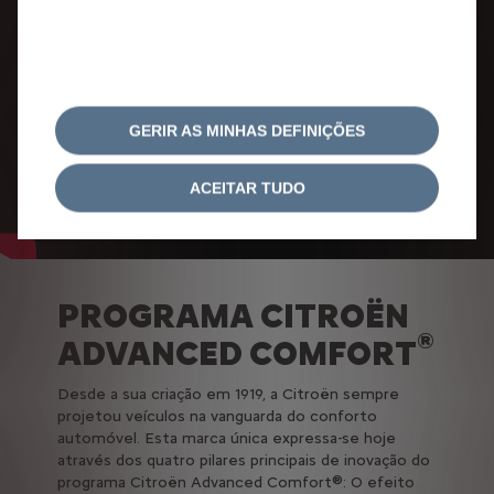
GERIR AS MINHAS DEFINIÇÕES
ACEITAR TUDO
PROGRAMA CITROËN
®
ADVANCED COMFORT
Desde a sua criação em 1919, a Citroën sempre
projetou veículos na vanguarda do conforto
automóvel. Esta marca única expressa-se hoje
através dos quatro pilares principais de inovação do
programa Citroën Advanced Comfort®: O efeito