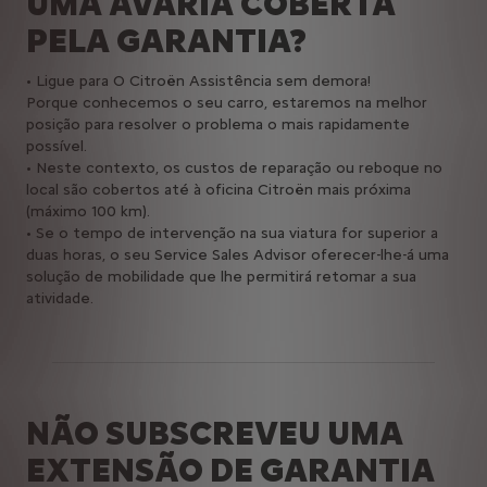
UMA AVARIA COBERTA
PELA GARANTIA?
• Ligue para O Citroën Assistência sem demora!
Porque conhecemos o seu carro, estaremos na melhor
posição para resolver o problema o mais rapidamente
possível.
• Neste contexto, os custos de reparação ou reboque no
local são cobertos até à oficina Citroën mais próxima
(máximo 100 km).
• Se o tempo de intervenção na sua viatura for superior a
duas horas, o seu Service Sales Advisor oferecer-lhe-á uma
solução de mobilidade que lhe permitirá retomar a sua
atividade.
NÃO SUBSCREVEU UMA
EXTENSÃO DE GARANTIA