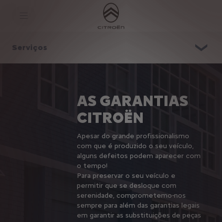
S
k
i
p
t
S
o
k
Serviços
C
i
o
p
n
t
t
o
e
N
n
a
AS GARANTIAS
t
v
T
i
CITROËN
e
g
x
a
t
t
Apesar do grande profissionalismo
i
o
com que é produzido o seu veículo,
n
alguns defeitos podem aparecer com
T
o tempo!
e
Para preservar o seu veículo e
x
t
permitir que se desloque com
serenidade, comprometemo-nos
sempre para além das garantias legais
em garantir as substituições de peças