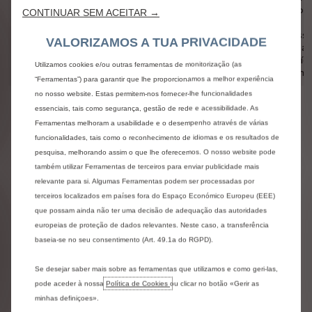
3
3
anos 
CONTINUAR SEM ACEITAR →
anos (veículo
anos (veículo
de
DURAÇÃO/KM
de
de
passa
VALORIZAMOS A TUA PRIVACIDADE
passageiros e
passageiros e
• 5 a
comercial)
comercial)
(veíc
Utilizamos cookies e/ou outras ferramentas de monitorização (as
comer
“Ferramentas”) para garantir que lhe proporcionamos a melhor experiência
no nosso website. Estas permitem-nos fornecer-lhe funcionalidades
essenciais, tais como segurança, gestão de rede e acessibilidade. As
GARANTIA SEM
Ferramentas melhoram a usabilidade e o desempenho através de várias
funcionalidades, tais como o reconhecimento de idiomas e os resultados de
PREOCUPAÇÕES
pesquisa, melhorando assim o que lhe oferecemos. O nosso website pode
ONDE ENCONTRAR OS
também utilizar Ferramentas de terceiros para enviar publicidade mais
relevante para si. Algumas Ferramentas podem ser processadas por
DETALHES DAS
terceiros localizados em países fora do Espaço Económico Europeu (EEE)
que possam ainda não ter uma decisão de adequação das autoridades
GARANTIAS?
europeias de proteção de dados relevantes. Neste caso, a transferência
baseia-se no seu consentimento (Art. 49.1a do RGPD).
Eles estão reportados no livro de manutenção e garantia
que lhe foi entregue no momento da compra do seu
Se desejar saber mais sobre as ferramentas que utilizamos e como geri-las,
veículo.
pode aceder à nossa
Política de Cookies
ou clicar no botão «Gerir as
minhas definiçoes».