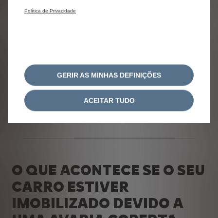
Política de Privacidade
COMO FUNCIONA A GARANTIA?
Avaria, defeito de pintura, perfuração da carroçaria de
dentro para fora... Seja qual for o incidente, tenha os
reflexos certos! Dirija-se imediatamente a uma oficina
GERIR AS MINHAS DEFINIÇÕES
Citroën, com o seu livro de manutenção e garantia.
Apenas o diagnóstico por um reparador autorizado Citroën
permite saber se a avaria encontrada pode ser coberta pela
ACEITAR TUDO
garantia comercial Citroën.
O QUE ACONTECE SE O SEU
CARRO ESTIVER
IMOBILIZADO DEVIDO A