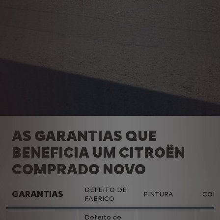
AS GARANTIAS QUE
BENEFICIA UM CITROËN
COMPRADO NOVO
DEFEITO DE
GARANTIAS
PINTURA
COR
FABRICO
Defeito de