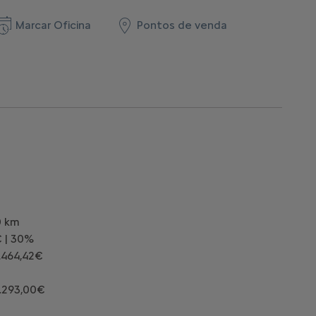
Marcar Oficina
Pontos de venda
0 km
€ | 30%
9.464,42€
.293,00€