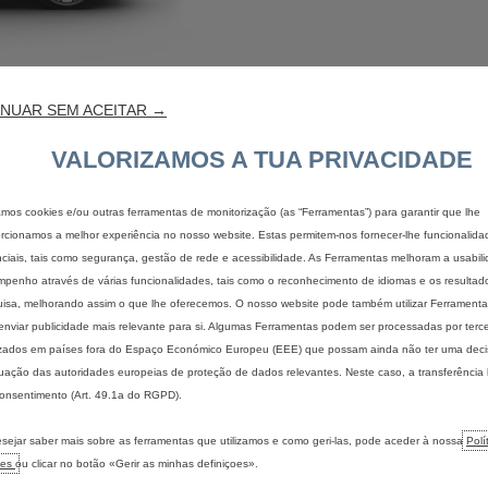
NUAR SEM ACEITAR →
VALORIZAMOS A TUA PRIVACIDADE
zamos cookies e/ou outras ferramentas de monitorização (as “Ferramentas”) para garantir que lhe
rcionamos a melhor experiência no nosso website. Estas permitem-nos fornecer-lhe funcionalida
ciais, tais como segurança, gestão de rede e acessibilidade. As Ferramentas melhoram a usabil
pedido de proposta
contactar o ponto 
penho através de várias funcionalidades, tais como o reconhecimento de idiomas e os resultad
isa, melhorando assim o que lhe oferecemos. O nosso website pode também utilizar Ferramentas
enviar publicidade mais relevante para si. Algumas Ferramentas podem ser processadas por terce
izados em países fora do Espaço Económico Europeu (EEE) que possam ainda não ter uma dec
ação das autoridades europeias de proteção de dados relevantes. Neste caso, a transferência
onsentimento (Art. 49.1a do RGPD).
IS
ENCONTRAR O MEU VEÍCULO
ELÉTRICO
sejar saber mais sobre as ferramentas que utilizamos e como geri-las, pode aceder à nossa
Polí
Configurar um veículo de
Descubra 
ies
ou clicar no botão «Gerir as minhas definiçoes».
passageiros