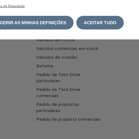
Benefício
ica de Privacidade
Configurar Veículos Comerciais
Carrega
Configurar Veículos Comerciais
Optimize
Elétricos
GERIR AS MINHAS DEFINIÇÕES
ACEITAR TUDO
carregam
Comprar online
Pergunta
Veículos em stock
Veículos comerciais em stock
Veículos de ocasião
Retoma
Pedido de Test-Drive
particulares
Pedido de Test-Drive
comerciais
Pedido de propostas
particulares
Pedido de proposta comerciais