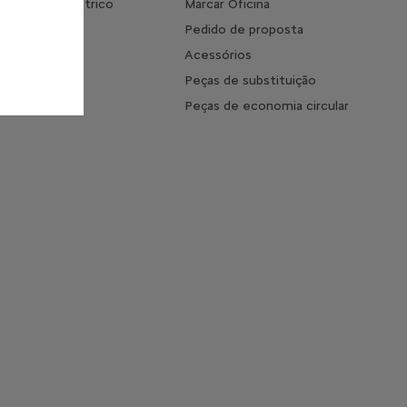
s do 100% elétrico
Marcar Oficina
mento
Pedido de proposta
 o tempo de
Acessórios
ento
Peças de substituição
s Frequentes
Peças de economia circular