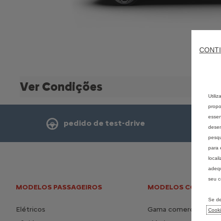
CONTI
Ver Condições
Utili
propo
essen
pedido de test-drive
desem
pesqu
para 
local
adequ
seu c
MODELOS PASSAGEIROS
MODELOS COMERCIA
Se de
Elétricos
Gama comerciais
Cook