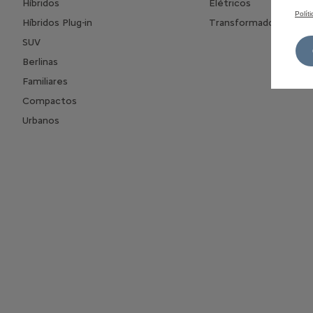
Híbridos
Elétricos
Polít
Híbridos Plug-in
Transformados
SUV
Berlinas
Familiares
Compactos
Urbanos