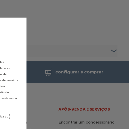
des
idade e o
de venda
configurar e comprar
os de
 de terceiros
iros
isão de
 baseia-se no
 E HÍBRIDO
APÓS-VENDA E SERVIÇOS
tica de
a vida elétrica
Encontrar um concessionário