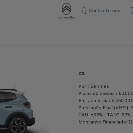
Contacte-nos
C3
Por 115€ /mês
Prazo: 60 meses / 50.00
Entrada Inicial: 5.250,00
Prestação Final (VFG*): 
TAN: 6,95% | TAEG: 9,9%
Montante Financiado: 12