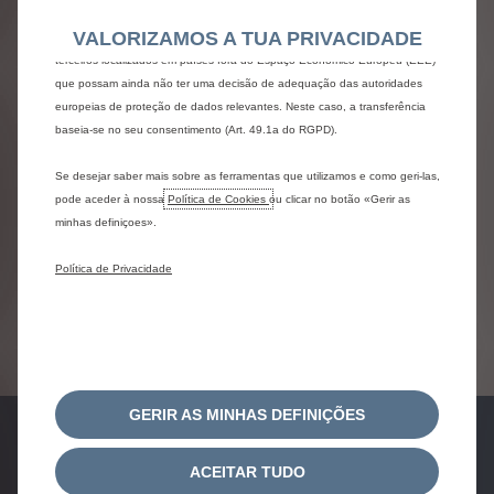
C3 Aircross
também utilizar Ferramentas de terceiros para enviar publicidade mais
VALORIZAMOS A TUA PRIVACIDADE
relevante para si. Algumas Ferramentas podem ser processadas por
Por 139€ /mês
terceiros localizados em países fora do Espaço Económico Europeu (EEE)
Prazo: 36 meses / 30.000 km
que possam ainda não ter uma decisão de adequação das autoridades
1º Aluguer Diferenciado: 3.290,00€ | 18%
europeias de proteção de dados relevantes. Neste caso, a transferência
baseia-se no seu consentimento (Art. 49.1a do RGPD).
Com Manutenção, IUC, IPO, Viatura de
Substituição
Se desejar saber mais sobre as ferramentas que utilizamos e como geri-las,
pode aceder à nossa
Política de Cookies
ou clicar no botão «Gerir as
minhas definiçoes».
Política de Privacidade
Ver Condições
GERIR AS MINHAS DEFINIÇÕES
ACEITAR TUDO
pedido de
pedido de