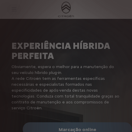
S
k
i
p
t
S
o
k
C
i
o
p
n
t
EXPERIÊNCIA HÍBRIDA
t
o
e
N
PERFEITA
n
a
t
v
T
i
Obviamente, espera o melhor para a manutenção do
e
g
x
a
seu veículo híbrido plug-in.
t
t
A rede Citroën tem as ferramentas específicas
i
necessárias e especialistas formados nas
o
especificidades de após-venda destas novas
n
T
tecnologias. Conduza com total tranquilidade graças ao
e
contrato de manutenção e aos compromissos de
x
serviço Citroën.
t
Marcação online