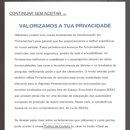
CONTINUAR SEM ACEITAR →
VALORIZAMOS A TUA PRIVACIDADE
Utilizamos cookies e/ou outras ferramentas de monitorização (as
“Ferramentas”) para garantir que lhe proporcionamos a melhor experiência
no nosso website. Estas permitem-nos fornecer-lhe funcionalidades
essenciais, tais como segurança, gestão de rede e acessibilidade. As
Ferramentas melhoram a usabilidade e o desempenho através de várias
funcionalidades, tais como o reconhecimento de idiomas e os resultados de
pesquisa, melhorando assim o que lhe oferecemos. O nosso website pode
também utilizar Ferramentas de terceiros para enviar publicidade mais
relevante para si. Algumas Ferramentas podem ser processadas por
MANUTENÇÃO Ë-BOOK*
terceiros localizados em países fora do Espaço Económico Europeu (EEE)
Recomendamos que siga o plano de
que possam ainda não ter uma decisão de adequação das autoridades
manutenção Citroën, projetado
europeias de proteção de dados relevantes. Neste caso, a transferência
especificamente para o seu Citroën híbrido
baseia-se no seu consentimento (Art. 49.1a do RGPD).
plug-in: cada intervenção é descrita, com a
periodicidade necessária.
Se desejar saber mais sobre as ferramentas que utilizamos e como geri-las,
Aproveite o livro de Manutenção e-book, o
pode aceder à nossa
Política de Cookies
ou clicar no botão «Gerir as
primeiro registo de manutenção 100%