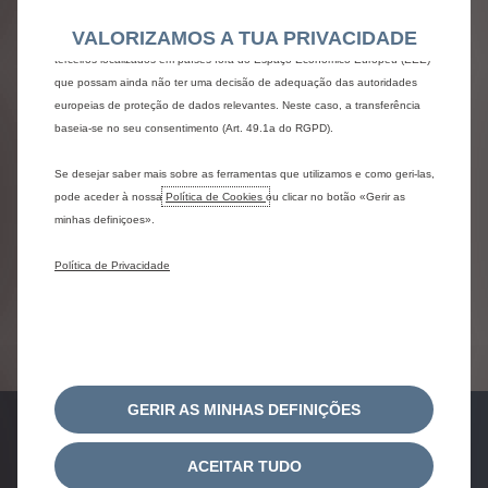
Novo ë-C5 Aircross elétrico
também utilizar Ferramentas de terceiros para enviar publicidade mais
VALORIZAMOS A TUA PRIVACIDADE
relevante para si. Algumas Ferramentas podem ser processadas por
Por 329€ /mês
terceiros localizados em países fora do Espaço Económico Europeu (EEE)
Prazo: 36 meses / 30.000 km
que possam ainda não ter uma decisão de adequação das autoridades
1º Aluguer Diferenciado: 9.925,00€ | 25%
europeias de proteção de dados relevantes. Neste caso, a transferência
baseia-se no seu consentimento (Art. 49.1a do RGPD).
Com Manutenção, IPO, Viatura de Substituição
Se desejar saber mais sobre as ferramentas que utilizamos e como geri-las,
pode aceder à nossa
Política de Cookies
ou clicar no botão «Gerir as
minhas definiçoes».
Política de Privacidade
Ver Condições
GERIR AS MINHAS DEFINIÇÕES
ACEITAR TUDO
pedido de
pedido de