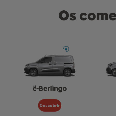
Os comer
ë-Berlingo
Descobrir