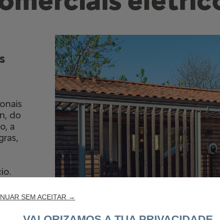
omerciais elétric
s
ionais
n, do
o, a
ras,
io.
de
NUAR SEM ACEITAR →
s e
VALORIZAMOS A TUA PRIVACIDADE