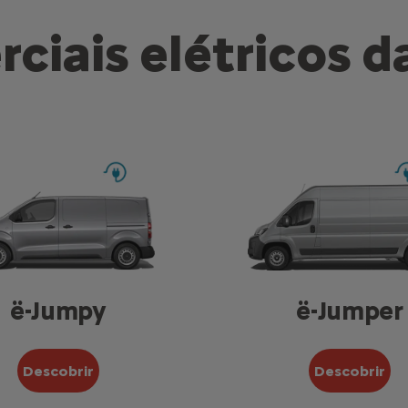
ciais elétricos d
ë-Jumpy
ë-Jumper
Descobrir
Descobrir