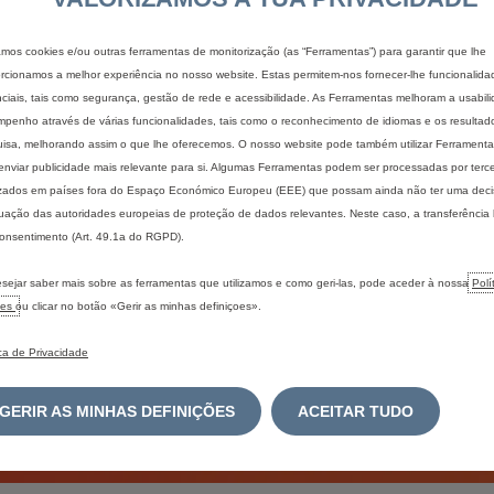
zamos cookies e/ou outras ferramentas de monitorização (as “Ferramentas”) para garantir que lhe
rcionamos a melhor experiência no nosso website. Estas permitem-nos fornecer-lhe funcionalida
ciais, tais como segurança, gestão de rede e acessibilidade. As Ferramentas melhoram a usabil
penho através de várias funcionalidades, tais como o reconhecimento de idiomas e os resultad
isa, melhorando assim o que lhe oferecemos. O nosso website pode também utilizar Ferramentas
enviar publicidade mais relevante para si. Algumas Ferramentas podem ser processadas por terce
izados em países fora do Espaço Económico Europeu (EEE) que possam ainda não ter uma dec
ação das autoridades europeias de proteção de dados relevantes. Neste caso, a transferência
onsentimento (Art. 49.1a do RGPD).
sejar saber mais sobre as ferramentas que utilizamos e como geri-las, pode aceder à nossa
Polí
ndução facilitada
Versatilidade
ies
ou clicar no botão «Gerir as minhas definiçoes».
ute de até 22 funções de
Desfrute de uma capacid
ica de Privacidade
cia ao condutor para o apoiar
carga até 1.900 kg e um v
 as suas viagens de trabalho
carga até 17 m3.
diárias mais seguras.
GERIR AS MINHAS DEFINIÇÕES
ACEITAR TUDO