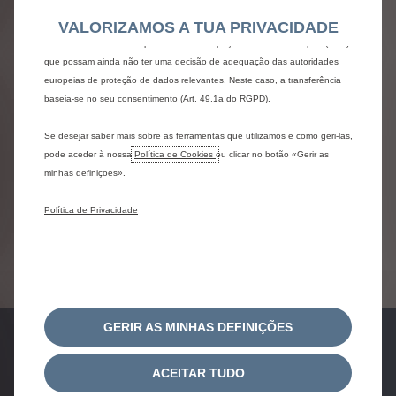
também utilizar Ferramentas de terceiros para enviar publicidade mais
ë-C3 elétrico
VALORIZAMOS A TUA PRIVACIDADE
relevante para si. Algumas Ferramentas podem ser processadas por
Por 169€ /mês
terceiros localizados em países fora do Espaço Económico Europeu (EEE)
que possam ainda não ter uma decisão de adequação das autoridades
Prazo: 36 meses / 30.000 km
europeias de proteção de dados relevantes. Neste caso, a transferência
1º Aluguer Diferenciado: 6.350,00€ | 32%
baseia-se no seu consentimento (Art. 49.1a do RGPD).
Com Manutenção, IPO, Viatura de Substituição
Se desejar saber mais sobre as ferramentas que utilizamos e como geri-las,
pode aceder à nossa
Política de Cookies
ou clicar no botão «Gerir as
minhas definiçoes».
Política de Privacidade
Ver Condições
GERIR AS MINHAS DEFINIÇÕES
ACEITAR TUDO
pedido de
pedido de
test-drive
proposta