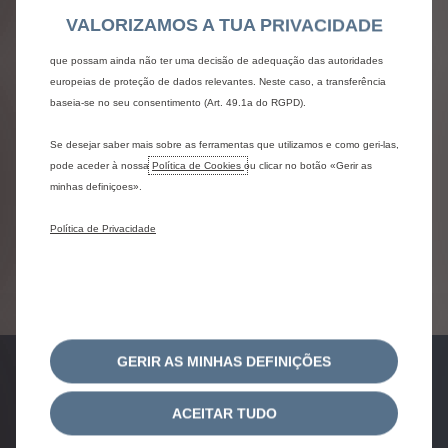
Novo C4 Híbrido
relevante para si. Algumas Ferramentas podem ser processadas por
VALORIZAMOS A TUA PRIVACIDADE
terceiros localizados em países fora do Espaço Económico Europeu (EEE)
5.500€ valorização de retoma
que possam ainda não ter uma decisão de adequação das autoridades
europeias de proteção de dados relevantes. Neste caso, a transferência
até 8 anos de garantia Citroën We Care
baseia-se no seu consentimento (Art. 49.1a do RGPD).
oferta da 1ª anuidade de sócio ACP
Se desejar saber mais sobre as ferramentas que utilizamos e como geri-las,
pode aceder à nossa
Política de Cookies
ou clicar no botão «Gerir as
minhas definiçoes».
Política de Privacidade
Ver Condições
GERIR AS MINHAS DEFINIÇÕES
pedido de
pedido de
ACEITAR TUDO
test-drive
proposta