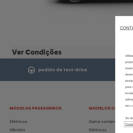
CONTI
Ver Condições
Utili
propo
essen
pedido de test-drive
desem
pesqu
para 
local
adequ
seu c
MODELOS PASSAGEIROS
MODELOS COMERCIA
Se de
Elétricos
Gama comerciais
Cook
Híbridos
Elétricos