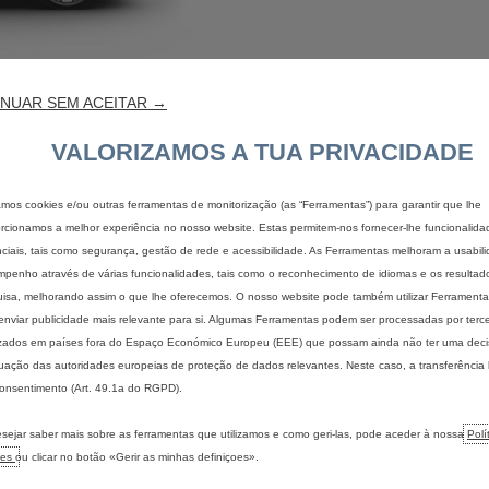
NUAR SEM ACEITAR →
VALORIZAMOS A TUA PRIVACIDADE
zamos cookies e/ou outras ferramentas de monitorização (as “Ferramentas”) para garantir que lhe
rcionamos a melhor experiência no nosso website. Estas permitem-nos fornecer-lhe funcionalida
ciais, tais como segurança, gestão de rede e acessibilidade. As Ferramentas melhoram a usabil
pedido de proposta
contactar o ponto 
penho através de várias funcionalidades, tais como o reconhecimento de idiomas e os resultad
isa, melhorando assim o que lhe oferecemos. O nosso website pode também utilizar Ferramentas
enviar publicidade mais relevante para si. Algumas Ferramentas podem ser processadas por terce
izados em países fora do Espaço Económico Europeu (EEE) que possam ainda não ter uma dec
ação das autoridades europeias de proteção de dados relevantes. Neste caso, a transferência
onsentimento (Art. 49.1a do RGPD).
IS
ENCONTRAR O MEU VEÍCULO
ELÉTRICO
sejar saber mais sobre as ferramentas que utilizamos e como geri-las, pode aceder à nossa
Polí
Configurar um veículo de
Descubra 
ies
ou clicar no botão «Gerir as minhas definiçoes».
passageiros
Benefício