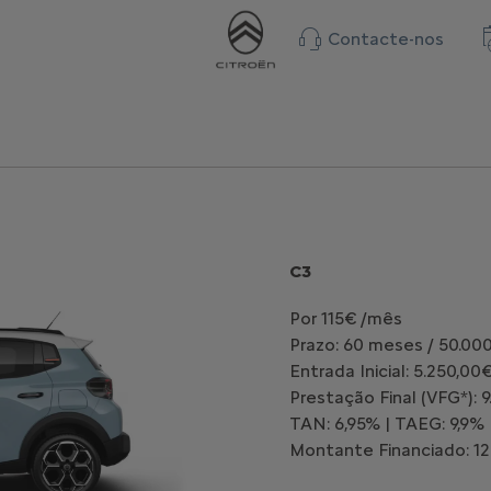
Contacte-nos
C3
Por 115€ /mês
Prazo: 60 meses / 50.00
Entrada Inicial: 5.250,00
Prestação Final (VFG*): 
TAN: 6,95% | TAEG: 9,9%
Montante Financiado: 12