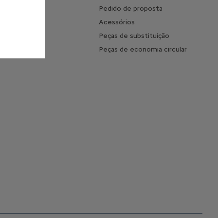
mento
Pedido de proposta
 o tempo de
Acessórios
ento
Peças de substituição
s Frequentes
Peças de economia circular