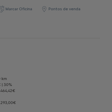
Marcar Oficina
Pontos de venda
0 km
€ | 30%
9.464,42€
.293,00€