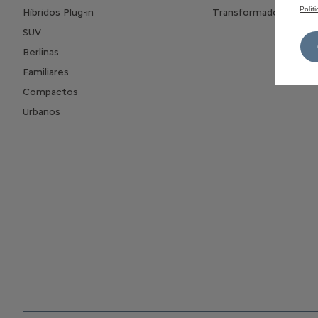
Polít
Híbridos Plug-in
Transformados
SUV
Berlinas
Familiares
Compactos
Urbanos