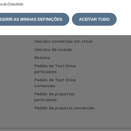
Configurar Veículos Comerciais
ica de Privacidade
Carrega
Configurar Veículos Comerciais
Optimize
Elétricos
carregam
GERIR AS MINHAS DEFINIÇÕES
ACEITAR TUDO
Comprar online
Pergunta
Veículos em stock
Veículos comerciais em stock
Veículos de ocasião
Retoma
Pedido de Test-Drive
particulares
Pedido de Test-Drive
comerciais
Pedido de propostas
particulares
Pedido de proposta comerciais