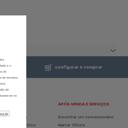
des
idade e o
de venda
configurar e comprar
os de
 de terceiros
iros
isão de
 baseia-se no
 E HÍBRIDO
APÓS-VENDA E SERVIÇOS
tica de
a vida elétrica
Encontrar um concessionário
s do 100% elétrico
Marcar Oficina