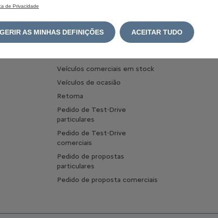
Configurar Veículos Comerciais
ica de Privacidade
Carrega
Configurar Veículos Comerciais
Optimize
Elétricos
carregam
GERIR AS MINHAS DEFINIÇÕES
ACEITAR TUDO
Comprar online
Pergunta
Veículos em stock
Veículos comerciais em stock
Veículos de ocasião
Retoma
Pedido de Test-Drive
particulares
Pedido de Test-Drive
comerciais
Pedido de propostas
particulares
Pedido de proposta comerciais