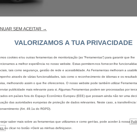
NUAR SEM ACEITAR →
VALORIZAMOS A TUA PRIVACIDADE
zamos cookies e/ou outras ferramentas de monitorização (as “Ferramentas”) para garantir que lhe
rcionamos a melhor experiência no nosso website. Estas permitem-nos fornecer-lhe funcionalida
ciais, tais como segurança, gestão de rede e acessibilidade. As Ferramentas melhoram a usabil
pedido de proposta
contactar o ponto 
penho através de várias funcionalidades, tais como o reconhecimento de idiomas e os resultad
isa, melhorando assim o que lhe oferecemos. O nosso website pode também utilizar Ferramentas
enviar publicidade mais relevante para si. Algumas Ferramentas podem ser processadas por terce
izados em países fora do Espaço Económico Europeu (EEE) que possam ainda não ter uma dec
ação das autoridades europeias de proteção de dados relevantes. Neste caso, a transferência
onsentimento (Art. 49.1a do RGPD).
IS
ENCONTRAR O MEU VEÍCULO
ELÉTRICO
sejar saber mais sobre as ferramentas que utilizamos e como geri-las, pode aceder à nossa
Polí
Configurar um veículo de
Descubra 
ies
ou clicar no botão «Gerir as minhas definiçoes».
passageiros
Benefício