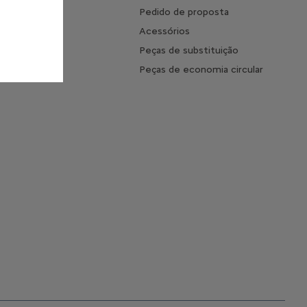
mento
Pedido de proposta
 o tempo de
Acessórios
ento
Peças de substituição
s Frequentes
Peças de economia circular