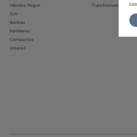
Polít
Híbridos Plug-in
Transformados
SUV
Berlinas
Familiares
Compactos
Urbanos