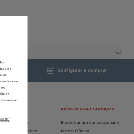
des
idade e o
de venda
configurar e comprar
os de
 de terceiros
iros
isão de
 baseia-se no
 E HÍBRIDO
APÓS-VENDA E SERVIÇOS
tica de
a vida elétrica
Encontrar um concessionário
s do 100% elétrico
Marcar Oficina