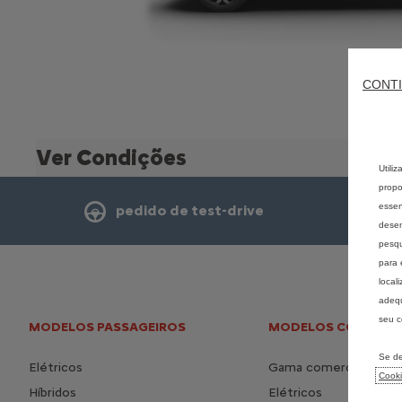
CONTI
Ver Condições
Utili
propo
essen
pedido de test-drive
desem
pesqu
para 
local
adequ
seu c
MODELOS PASSAGEIROS
MODELOS COMERCIA
Se de
Elétricos
Gama comerciais
Cook
Híbridos
Elétricos