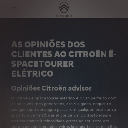
S
k
i
p
t
S
o
k
C
i
o
p
n
t
AS OPINIÕES DOS
t
o
e
N
CLIENTES AO CITROËN Ë-
n
a
t
v
SPACETOURER
T
i
e
g
x
a
ELÉTRICO
t
t
i
o
Opiniões Citroën advisor
n
T
e
O Citroën ë-Spacetourer elétrico é o van perfeito com
x
os seus volumes generosos, até 9 lugares, enquanto
t
assegura que consegue passar em qualquer local com a
sua altura de 1m90. Beneficie de um conforto ideal e
de uma grande luminosidade graças ao seu teto em
vidro e aos seus grandes vidros laterais. Leis as opiniões