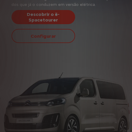
dos que já o conduzem em versão elétrica.
Descobrir o ë-
Spacetourer
Configurar