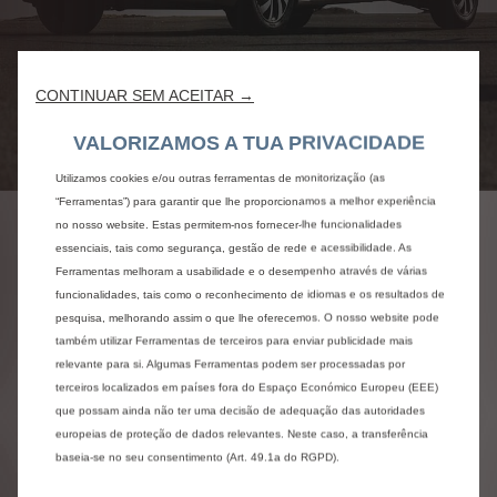
CONTINUAR SEM ACEITAR →
VALORIZAMOS A TUA PRIVACIDADE
Utilizamos cookies e/ou outras ferramentas de monitorização (as
“Ferramentas”) para garantir que lhe proporcionamos a melhor experiência
no nosso website. Estas permitem-nos fornecer-lhe funcionalidades
essenciais, tais como segurança, gestão de rede e acessibilidade. As
0 NOTA GLOBAL
Ferramentas melhoram a usabilidade e o desempenho através de várias
funcionalidades, tais como o reconhecimento de idiomas e os resultados de
CLASSIFICAÇÃO
pesquisa, melhorando assim o que lhe oferecemos. O nosso website pode
também utilizar Ferramentas de terceiros para enviar publicidade mais
-
/
5
relevante para si. Algumas Ferramentas podem ser processadas por
terceiros localizados em países fora do Espaço Económico Europeu (EEE)
que possam ainda não ter uma decisão de adequação das autoridades
europeias de proteção de dados relevantes. Neste caso, a transferência
baseia-se no seu consentimento (Art. 49.1a do RGPD).