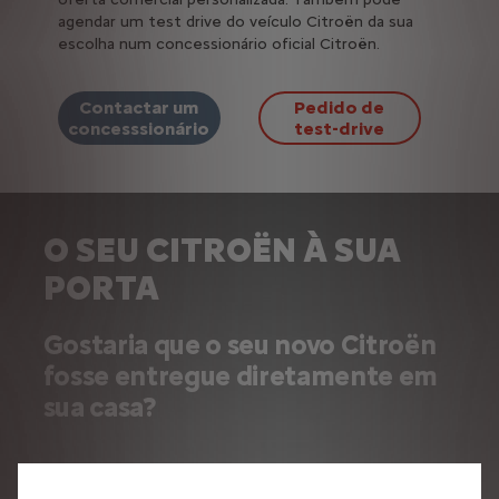
agendar um test drive do veículo Citroën da sua
escolha num concessionário oficial Citroën.
Contactar um
Pedido de
concesssionário
test-drive
O SEU CITROËN À SUA
PORTA
Gostaria que o seu novo Citroën
fosse entregue diretamente em
sua casa?
Contacte um concessionário oficial