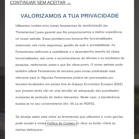
CONTINUAR SEM ACEITAR →
VALORIZAMOS A TUA PRIVACIDADE
Utilizamos cookies e/ou outras ferramentas de monitorização (as
“Ferramentas”) para garantir que lhe proporcionamos a melhor experiência
no nosso website. Estas permitem-nos fornecer-lhe funcionalidades
essenciais, tais como segurança, gestão de rede e acessibilidade. As
Ferramentas melhoram a usabilidade e o desempenho através de várias
funcionalidades, tais como o reconhecimento de idiomas e os resultados de
pesquisa, melhorando assim o que lhe oferecemos. O nosso website pode
também utilizar Ferramentas de terceiros para enviar publicidade mais
relevante para si. Algumas Ferramentas podem ser processadas por
terceiros localizados em países fora do Espaço Económico Europeu (EEE)
que possam ainda não ter uma decisão de adequação das autoridades
europeias de proteção de dados relevantes. Neste caso, a transferência
baseia-se no seu consentimento (Art. 49.1a do RGPD).
Se desejar saber mais sobre as ferramentas que utilizamos e como geri-las,
pode aceder à nossa
Política de Cookies
ou clicar no botão «Gerir as
minhas definiçoes».