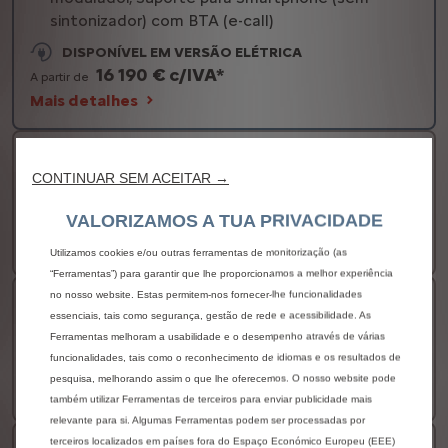
sintonizador) com BTA (e-call)
DISPONÍVEL EM VERSÃO ELÉTRICA
16 190 € c/IVA*
A partir de
Mais detalhes
C3 PLUS
CONTINUAR SEM ACEITAR →
DISPONÍVEL EM VERSÃO ELÉTRICA
19 050 € c/IVA*
VALORIZAMOS A TUA PRIVACIDADE
A partir de
Mais detalhes
Utilizamos cookies e/ou outras ferramentas de monitorização (as
“Ferramentas”) para garantir que lhe proporcionamos a melhor experiência
no nosso website. Estas permitem-nos fornecer-lhe funcionalidades
C3 COLLECTION
essenciais, tais como segurança, gestão de rede e acessibilidade. As
Ferramentas melhoram a usabilidade e o desempenho através de várias
DISPONÍVEL EM VERSÃO ELÉTRICA
funcionalidades, tais como o reconhecimento de idiomas e os resultados de
19 950 € c/IVA*
A partir de
pesquisa, melhorando assim o que lhe oferecemos. O nosso website pode
Mais detalhes
também utilizar Ferramentas de terceiros para enviar publicidade mais
relevante para si. Algumas Ferramentas podem ser processadas por
terceiros localizados em países fora do Espaço Económico Europeu (EEE)