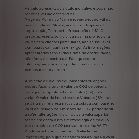
Veículo
apresentado
a
título
indicativo
e
pode
não
refletir
a
versão
configurada.
Preço
de
Venda
ao
Público
recomendado,
válido
na
rede
oficial
Citroën,
acrescem
despesas
de
Legalização,
Transporte,
Preparação
e
IUC.
O
preço
apresentado
incluí
campanha
promocional,
válida
para
clientes
particulares,
não
acumulável
com
outras
campanhas
em
vigor.
As
informações
apresentadas
são
válidas
à
data
da
configuração,
não
têm
valor
contratual.
Para
quaisquer
informações
adicionais
poderá
contactar
um
concessionário
Citroën.
A
seleção
de
alguns
equipamentos
ou
opções
poderá
fazer
alterar
o
valor
de
CO2
do
veículo,
pelo
que
o
Imposto
sobre
Veículos
(ISV)
pode
variar.
O
valor
do
Imposto
sobre
Veículos
(ISV)
trata-
se
de
uma
mera
estimativa
calculada
com
base
no
valor
anunciado
de
emissões
de
CO2,
podendo
vir
a
sofrer
alterações
(incluindo
para
valor
superior),
tendo
em
conta
a
nova
metodologia
de
cálculo
das
emissões
de
CO2
(por
via
do
sistema
WLTP
-
Worldwide
Harmonized
Light
Vehicle
Test
Procedure),
pelo
que
só
poderá
ser
apurado
o
valor