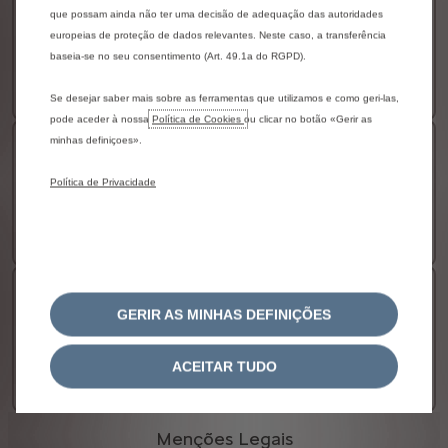
C3 Tonic
que possam ainda não ter uma decisão de adequação das autoridades
europeias de proteção de dados relevantes. Neste caso, a transferência
DISPONÍVEL EM VERSÃO ELÉTRICA
baseia-se no seu consentimento (Art. 49.1a do RGPD).
19 240 € c/IVA*
A partir de
Mais detalhes
Se desejar saber mais sobre as ferramentas que utilizamos e como geri-las,
pode aceder à nossa
Política de Cookies
ou clicar no botão «Gerir as
minhas definiçoes».
C3 Business
Política de Privacidade
DISPONÍVEL EM VERSÃO ELÉTRICA
21 550,01 € c/IVA*
A partir de
Mais detalhes
C3 MAX
GERIR AS MINHAS DEFINIÇÕES
DISPONÍVEL EM VERSÃO ELÉTRICA
20 750 € c/IVA*
A partir de
ACEITAR TUDO
Mais detalhes
Menções Legais