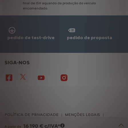
final
de
ISV
aquando
da
produção
do
veículo
encomendado.
pedido de test-drive
pedido de proposta
SIGA-NOS
POLÍTICA DE PRIVACIDADE
MENÇÕES LEGAIS
COOKIES
COOKIE CONSENT
MAPA DO SITE
16 190 € c/IVA*
A partir de
LEI DE DADOS
ACESSIBILIDADE