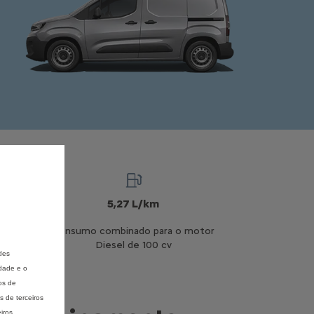
s
5,27 L/km
Consumo combinado para o motor
Diesel de 100 cv
des
idade e o
os de
 de terceiros
iros