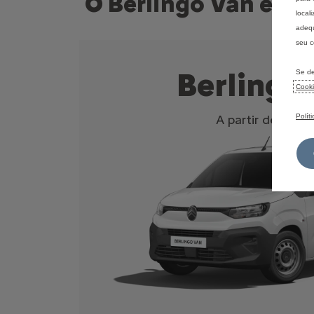
O Berlingo Van está
local
adequ
seu c
Berlingo
Se de
Cook
Polít
A partir de
2629