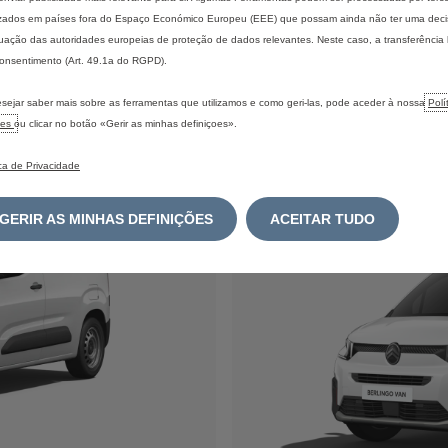
 disponível com 1 nível bas
izados em países fora do Espaço Económico Europeu (EEE) que possam ainda não ter uma dec
ação das autoridades europeias de proteção de dados relevantes. Neste caso, a transferência
onsentimento (Art. 49.1a do RGPD).
 Van
Berl
sejar saber mais sobre as ferramentas que utilizamos e como geri-las, pode aceder à nossa
Polí
ies
ou clicar no botão «Gerir as minhas definiçoes».
ica de Privacidade
1€
A 
GERIR AS MINHAS DEFINIÇÕES
ACEITAR TUDO