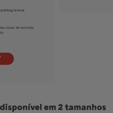
/airbag lateral
 sistema de emergência e assistência e serviço de gestão de frota 
as luzes de estrada
to
r
 disponível em 2 tamanhos