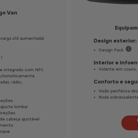
go Van
Equipam
 carga útil aumentada)
Design exterior:
Design Pack
Pára-c
:
Interior e infoe
Volante em couro,
te integrado com NFC
 automaticamente
Conforto e segu
das, rádio,
Visão periférica di
Roda sobressalent
ireções
 ajuste lombar
direções
de cabeça ajustável
rimento
toque