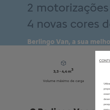
2 motorizações​
4 novas cores d
Berlingo Van, a sua melho
CONTI
3
3,3 - 4,4 m
Volume máximo de carga
Utili
propo
essen
desem
pesqu
para 