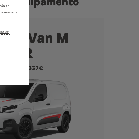
e de equipamento
isão de
 baseia-se no
ingo Van M
tica de
XTR
partir de
29337€