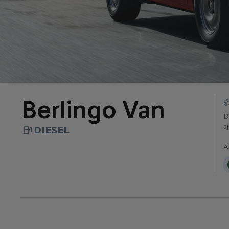
Berlingo Van
D
a
DIESEL
A