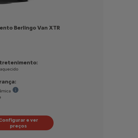
ento Berlingo Van XTR
hoques dianteiro com placa de proteção na cor da carroçaria, calhas
ntretenimento:
 aquecido
rança:
nâmica
Para uma visibilidade ideal, um ecrã a cores amplo substitui
e
Configurar e ver
preços