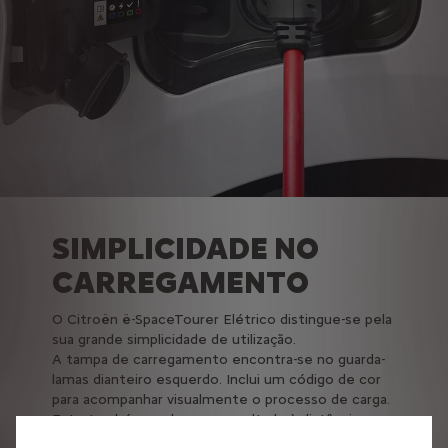
SIMPLICIDADE NO
CARREGAMENTO
O Citroën ë-SpaceTourer Elétrico distingue-se pela
sua grande simplicidade de utilização.
A tampa de carregamento encontra-se no guarda-
lamas dianteiro esquerdo. Inclui um código de cor
para acompanhar visualmente o processo de carga.
Este também pode ser consultado à distância
através da aplicação My Citroën.