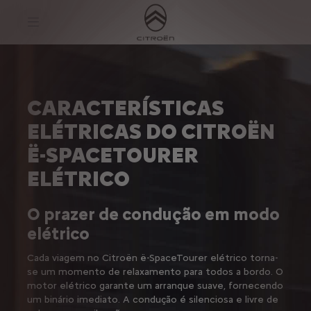
S
k
i
p
t
S
o
k
C
i
o
p
n
t
CARACTERÍSTICAS
t
o
e
N
ELÉTRICAS DO CITROËN
n
a
t
v
Ë-SPACETOURER
T
i
e
g
x
a
ELÉTRICO
t
t
i
o
O prazer de condução em modo
n
T
elétrico
e
x
Cada viagem no Citroën ë-SpaceTourer elétrico torna-
t
se um momento de relaxamento para todos a bordo. O
motor elétrico garante um arranque suave, fornecendo
um binário imediato. A condução é silenciosa e livre de