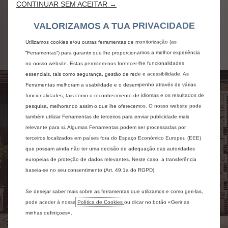
CONTINUAR SEM ACEITAR →
O carregamento pode ser programado, para, por
exemplo, beneficiar de preços vantajosos dos
VALORIZAMOS A TUA PRIVACIDADE
horários de vazio. Esta programação está acessível
através do ecrã tátil do veículo ou na aplicação My
Utilizamos cookies e/ou outras ferramentas de monitorização (as
Citroën.
“Ferramentas”) para garantir que lhe proporcionamos a melhor experiência
no nosso website. Estas permitem-nos fornecer-lhe funcionalidades
essenciais, tais como segurança, gestão de rede e acessibilidade. As
Ferramentas melhoram a usabilidade e o desempenho através de várias
funcionalidades, tais como o reconhecimento de idiomas e os resultados de
pesquisa, melhorando assim o que lhe oferecemos. O nosso website pode
também utilizar Ferramentas de terceiros para enviar publicidade mais
relevante para si. Algumas Ferramentas podem ser processadas por
terceiros localizados em países fora do Espaço Económico Europeu (EEE)
que possam ainda não ter uma decisão de adequação das autoridades
europeias de proteção de dados relevantes. Neste caso, a transferência
baseia-se no seu consentimento (Art. 49.1a do RGPD).
Se desejar saber mais sobre as ferramentas que utilizamos e como geri-las,
pode aceder à nossa
Política de Cookies
ou clicar no botão «Gerir as
minhas definiçoes».