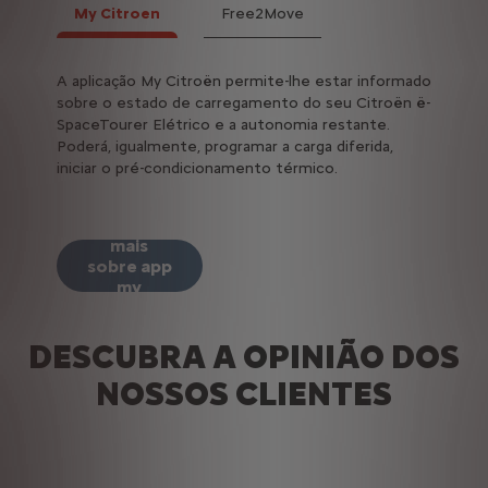
My Citroen
Free2Move
A aplicação My Citroën permite-lhe estar informado
Poderá,
sobre o estado de carregamento do seu Citroën ë-
Car na 
SpaceTourer Elétrico e a autonomia restante.
a mais 
Poderá, igualmente, programar a carga diferida,
localiz
iniciar o pré-condicionamento térmico.
seus iti
Saber
Sab
mais
sobre app
fr
my
Citroën
DESCUBRA A OPINIÃO DOS
NOSSOS CLIENTES