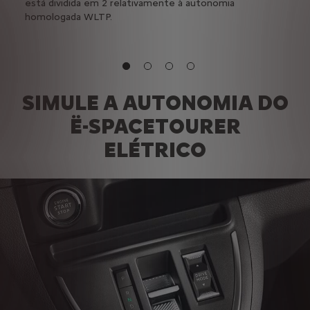
eu
está dividida em 2 relativamente à autonomia
conse
homologada WLTP.
têm 
SIMULE A AUTONOMIA DO
Ë-SPACETOURER
ELÉTRICO