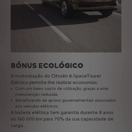
BÓNUS ECOLÓGICO
CL
A motorização do Citroën ë-SpaceTourer
O Ci
Elétrico permite-lhe realizar economias:
sens
Com um baixo custo de utilização, graças a uma
Ze
manutenção reduzida;
ve
Beneficiando de apoios governamentais associados
Um
aos veículos elétricos.
Se
A bateria elétrica tem garantia durante 8 anos
seu
16A
Ze
ou 160 000 km para 70% da sua capacidade de
carga.