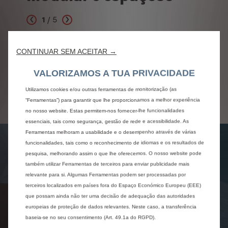
1
/
5
Anterior
Seguinte
ica
Design assertivo
Conf
CONTINUAR SEM ACEITAR →
vez
Descubra o seu novo design, mais moderno e
Aument
é 320
poderoso, que apresenta a nova identidade de
Citroë
VALORIZAMOS A TUA PRIVACIDADE
estilo Citroën na dianteira e um novo painel de
apoios 
bordo no interior, bem como novas opções de
todas a
Utilizamos cookies e/ou outras ferramentas de monitorização (as
cores e materiais.
“Ferramentas”) para garantir que lhe proporcionamos a melhor experiência
no nosso website. Estas permitem-nos fornecer-lhe funcionalidades
essenciais, tais como segurança, gestão de rede e acessibilidade. As
Ferramentas melhoram a usabilidade e o desempenho através de várias
funcionalidades, tais como o reconhecimento de idiomas e os resultados de
pesquisa, melhorando assim o que lhe oferecemos. O nosso website pode
também utilizar Ferramentas de terceiros para enviar publicidade mais
relevante para si. Algumas Ferramentas podem ser processadas por
terceiros localizados em países fora do Espaço Económico Europeu (EEE)
que possam ainda não ter uma decisão de adequação das autoridades
europeias de proteção de dados relevantes. Neste caso, a transferência
baseia-se no seu consentimento (Art. 49.1a do RGPD).