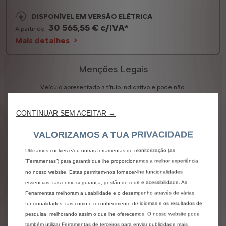
DISPONÍVEL EM VERSÃO ELÉTRICA
30 565,55 € c/IVA*
A partir de
Mais detalhes
Menções Legais
Veículo
apresentado
a
título
indicativo
e
pode
não
refletir
a
versão
configurada.
Preço
de
Venda
ao
Público
recomendado,
válido
CONTINUAR SEM ACEITAR →
na
rede
oficial
Citroën,
acrescem
despesas
de
Legalização,
Transporte,
Preparação
e
IUC.
O
preço
apresentado
incluí
campanha
promocional,
VALORIZAMOS A TUA PRIVACIDADE
válida
para
clientes
particulares,
não
acumulável
com
outras
campanhas
em
vigor.
As
informações
Utilizamos cookies e/ou outras ferramentas de monitorização (as
apresentadas
são
válidas
à
data
da
configuração,
“Ferramentas”) para garantir que lhe proporcionamos a melhor experiência
não
têm
valor
contratual.
Para
quaisquer
no nosso website. Estas permitem-nos fornecer-lhe funcionalidades
informações
adicionais
poderá
contactar
um
essenciais, tais como segurança, gestão de rede e acessibilidade. As
concessionário
Citroën.
Ferramentas melhoram a usabilidade e o desempenho através de várias
funcionalidades, tais como o reconhecimento de idiomas e os resultados de
A
seleção
de
alguns
equipamentos
ou
opções
poderá
fazer
alterar
o
valor
de
CO2
do
veículo,
pesquisa, melhorando assim o que lhe oferecemos. O nosso website pode
pelo
que
o
Imposto
sobre
Veículos
(ISV)
pode
também utilizar Ferramentas de terceiros para enviar publicidade mais