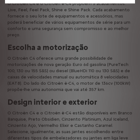
O Citroën C4 e o Citroën ë-C4 propõem 5 acabamentos:
Live, Feel, Feel Pack, Shine e Shine Pack. Cada acabamento
fornece o seu lote de equipamentos e acessórios, mas
poderá beneficiar de vários equipamentos de série para um
conforto e uma segurança sem compromisso e ao melhor
preço.
Escolha a motorização
O Citroën C4 oferece uma grande possibilidade de
motorizações de nova geração Euro 6d gasolina (PureTech
100, 130 ou 155 S&S) ou diesel (BlueHDi 110 ou 130 S&S) e de
caixas de velocidades manual ou automática 8 velocidades
(EAT8). Do lado do Citroën ë-C4, o motor de 136cv (100kW)
propõe-lhe uma autonomia que vai até 357 km.
Design interior e exterior
O Citroën C4 e o Citroën ë-C4 estão disponíveis em Branco
Banquise, Preto Obsidien, Cinzento Platinium, Azul Iceland,
Cinzento Aço, Vermelho Elixir e Castanho Caramel.
Selecione, igualmente, as suas jantes escolhendo entre
diferentes tipos de embelezadores ou jantes em liga leve