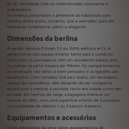
de 18’’ Aeroblade Dark ou Adiamantadas consoante o
acabamento.
No interior, personalize o ambiente do habitáculo com
tecidos entre preto, cinzento, azul e vermelho, para um
habitáculo totalmente sóbrio e elegante.
Dimensões da berlina
A versão térmica Citroën C4 ou 100% elétrico ë-C4, é
generoso no seu espaço interior tanto para o condutor
como para os passageiros com um excelente espaço para
os joelhos na parte traseira de 198mm. Os compartimentos
de arrumação são vários e bem pensados e as ligações são
excelentes, com tomadas USB para todos, um verdadeiro
espaço de convivência. Não deixando de ser compacto,
estará com o mesmo à vontade tanto em cidade como em
estrada. Em termos de carga, a bagageira oferece um
volume de 380L, com uma superfície inferior de 2 posições
e possibilidade de rebater 1 ou 3 bancos traseiros.
Equipamentos e acessórios
Estão disponíveis de série vários equipamentos de