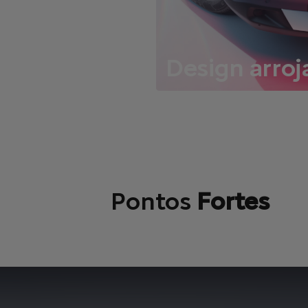
Design arroj
Descubra o seu desig
arrojado
Pontos
Fortes