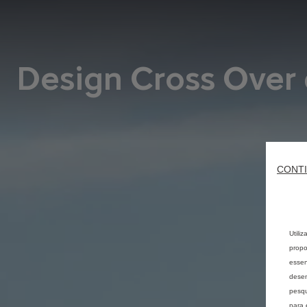
Design Cross Over
CONTI
Utili
propo
essen
desem
pesqu
para 