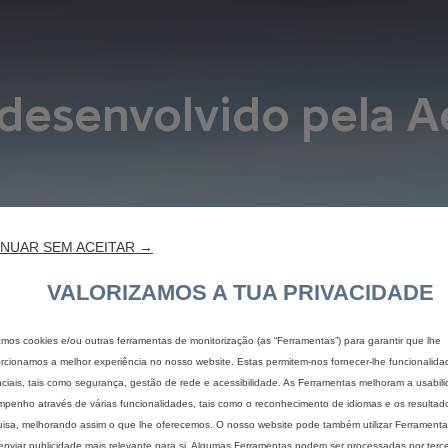
 desenvolvido pela 
NUAR SEM ACEITAR →
VALORIZAMOS A TUA PRIVACIDADE
zamos cookies e/ou outras ferramentas de monitorização (as “Ferramentas”) para garantir que lhe
rcionamos a melhor experiência no nosso website. Estas permitem-nos fornecer-lhe funcionalida
ciais, tais como segurança, gestão de rede e acessibilidade. As Ferramentas melhoram a usabil
penho através de várias funcionalidades, tais como o reconhecimento de idiomas e os resultad
isa, melhorando assim o que lhe oferecemos. O nosso website pode também utilizar Ferramentas
enviar publicidade mais relevante para si. Algumas Ferramentas podem ser processadas por terce