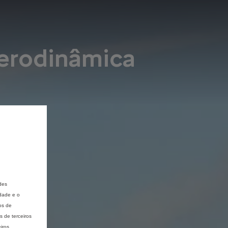
Aerodinâmica
des
idade e o
os de
 de terceiros
iros