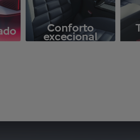
Conforto
ado
excecional
n
Explore a classe de conforto
Saib