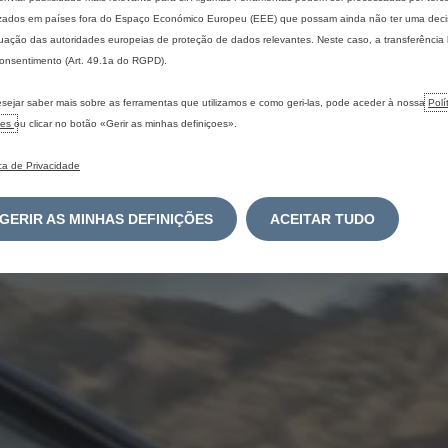
izados em países fora do Espaço Económico Europeu (EEE) que possam ainda não ter uma dec
ação das autoridades europeias de proteção de dados relevantes. Neste caso, a transferência
onsentimento (Art. 49.1a do RGPD).
sejar saber mais sobre as ferramentas que utilizamos e como geri-las, pode aceder à nossa
Polí
ies
ou clicar no botão «Gerir as minhas definiçoes».
ica de Privacidade
GERIR AS MINHAS DEFINIÇÕES
ACEITAR TUDO