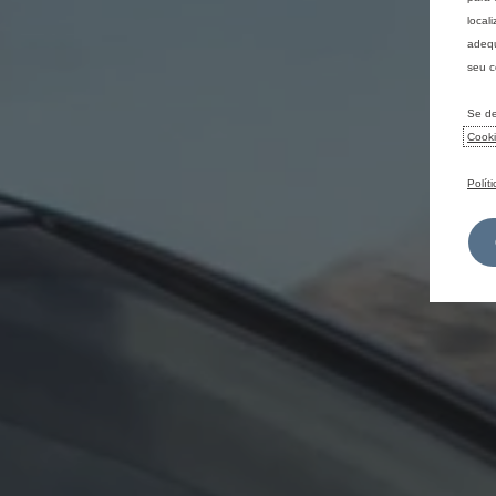
local
adequ
seu c
Se de
Cook
Polít