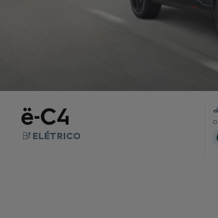
ë-C4
O
ELÉTRICO