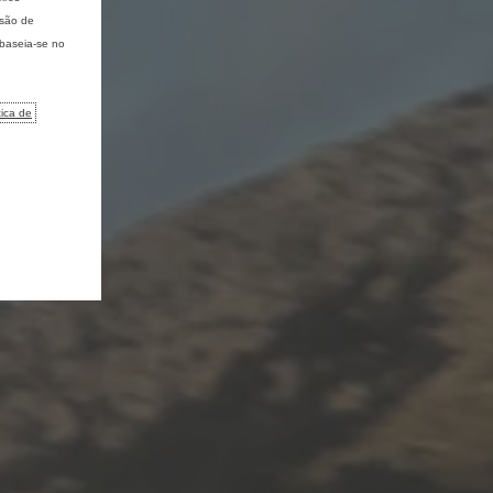
isão de
 baseia-se no
tica de