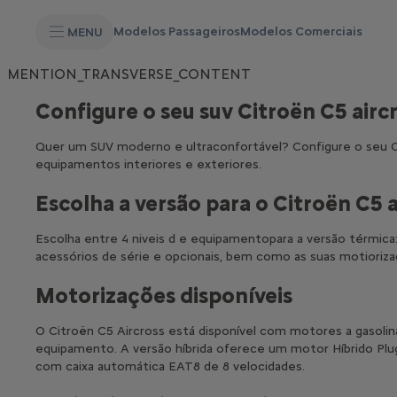
S
k
Modelos Passageiros
Modelos Comerciais
MENU
i
p
t
S
MENTION_TRANSVERSE_CONTENT
o
k
C
i
o
Configure o seu suv Citroën C5 aircr
p
n
t
t
o
Quer um SUV moderno e ultraconfortável? Configure o seu Ci
e
N
n
equipamentos interiores e exteriores.
a
t
v
T
i
Escolha a versão para o Citroën C5 a
e
g
x
a
t
Escolha entre 4 niveis d e equipamentopara a versão térmica: 
t
i
acessórios de série e opcionais, bem como as suas motioriza
o
n
Motorizações disponíveis
T
e
x
O Citroën C5 Aircross está disponível com motores a gasolin
t
equipamento. A versão híbrida oferece um motor Híbrido Pl
com caixa automática EAT8 de 8 velocidades.