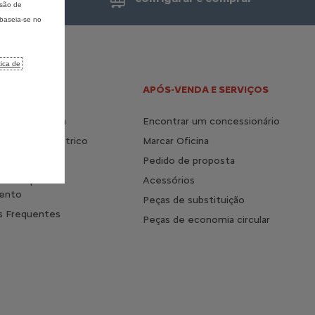
isão de
 baseia-se no
tica de
 E HÍBRIDO
APÓS-VENDA E SERVIÇOS
a vida elétrica
Encontrar um concessionário
s do 100% elétrico
Marcar Oficina
mento
Pedido de proposta
 o tempo de
Acessórios
ento
Peças de substituição
s Frequentes
Peças de economia circular