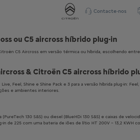
Contacte-nos
oss ou C5 aircross híbrido plug-in
troën C5 Aircross em versão térmica ou híbrida, escolhendo entre 
ircross & Citroën C5 aircross híbrido pl
Live, Feel, Shine e Shine Pack e 3 para a versão híbrida plug-in: Fe
ções e ambientes interiores.
a (PureTech 130 S&S) ou diesel (BlueHDi 130 S&S) e caixas de velo
ug-in de 225 com uma bateria de iões de lítio HT 200V – 13,2 KWH