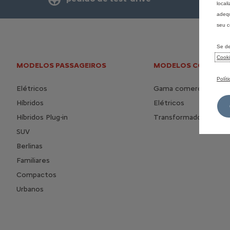
local
adequ
seu c
Se de
Cook
MODELOS PASSAGEIROS
MODELOS COMERCIA
Polít
Elétricos
Gama comerciais
Híbridos
Elétricos
Híbridos Plug-in
Transformados
SUV
Berlinas
Familiares
Compactos
Urbanos