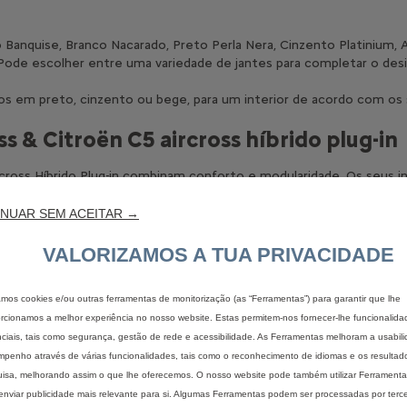
o Banquise, Branco Nacarado, Preto Perla Nera, Cinzento Platinium, 
Pode escolher entre uma variedade de jantes para completar o desi
os em preto, cinzento ou bege, para um interior de acordo com os 
s & Citroën C5 aircross híbrido plug-in
cross Híbrido Plug-in combinam conforto e modularidade. Os seus i
ndividuais na parte traseira deslizando mais de 150mm, reclináveis ​​e
NUAR SEM ACEITAR →
 ideal, passando de 460L para 1630L. O SUV também mede 4.500 mm 
VALORIZAMOS A TUA PRIVACIDADE
zamos cookies e/ou outras ferramentas de monitorização (as “Ferramentas”) para garantir que lhe
rcionamos a melhor experiência no nosso website. Estas permitem-nos fornecer-lhe funcionalida
eros equipamentos de série, dependendo do nível de equipamento, p
ciais, tais como segurança, gestão de rede e acessibilidade. As Ferramentas melhoram a usabil
 na consola central e na bagageira, o sistema elétrico e aquecime
penho através de várias funcionalidades, tais como o reconhecimento de idiomas e os resultad
disponíveis. Navegue por eles e crie o SUV ultra-prático que comb
isa, melhorando assim o que lhe oferecemos. O nosso website pode também utilizar Ferramentas
enviar publicidade mais relevante para si. Algumas Ferramentas podem ser processadas por terce
pedido de proposta
contactar o ponto 