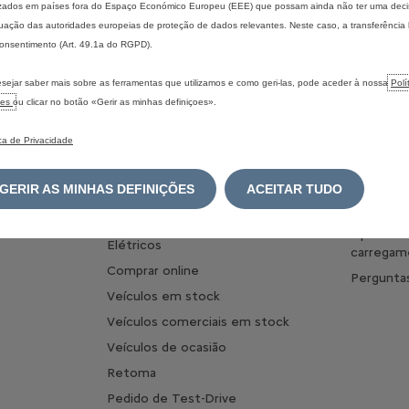
izados em países fora do Espaço Económico Europeu (EEE) que possam ainda não ter uma dec
ação das autoridades europeias de proteção de dados relevantes. Neste caso, a transferência
onsentimento (Art. 49.1a do RGPD).
sejar saber mais sobre as ferramentas que utilizamos e como geri-las, pode aceder à nossa
Polí
ies
ou clicar no botão «Gerir as minhas definiçoes».
IS
ENCONTRAR O MEU VEÍCULO
ELÉTRICO
ica de Privacidade
Configurar um veículo de
Descubra 
passageiros
Benefício
GERIR AS MINHAS DEFINIÇÕES
ACEITAR TUDO
Configurar Veículos Comerciais
Carrega
Configurar Veículos Comerciais
Optimize
Elétricos
carregam
Comprar online
Pergunta
Veículos em stock
Veículos comerciais em stock
Veículos de ocasião
Retoma
Pedido de Test-Drive