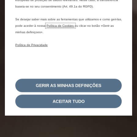
europeias de proteção de dados relevantes. Neste caso, a transferência
baseia-se no seu consentimento (Art. 49.1a do RGPD).
Se desejar saber mais sobre as ferramentas que utilizamos e como geri-las,
pode aceder à nossa
Política de Cookies
ou clicar no botão «Gerir as
minhas definiçoes».
Política de Privacidade
GERIR AS MINHAS DEFINIÇÕES
ACEITAR TUDO