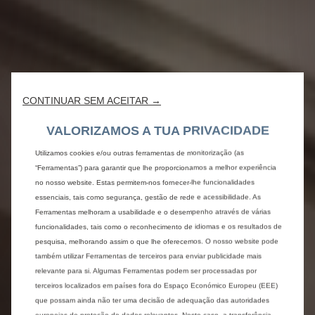
CONTINUAR SEM ACEITAR →
VALORIZAMOS A TUA PRIVACIDADE
Utilizamos cookies e/ou outras ferramentas de monitorização (as
“Ferramentas”) para garantir que lhe proporcionamos a melhor experiência
no nosso website. Estas permitem-nos fornecer-lhe funcionalidades
essenciais, tais como segurança, gestão de rede e acessibilidade. As
Ferramentas melhoram a usabilidade e o desempenho através de várias
funcionalidades, tais como o reconhecimento de idiomas e os resultados de
pesquisa, melhorando assim o que lhe oferecemos. O nosso website pode
também utilizar Ferramentas de terceiros para enviar publicidade mais
relevante para si. Algumas Ferramentas podem ser processadas por
terceiros localizados em países fora do Espaço Económico Europeu (EEE)
que possam ainda não ter uma decisão de adequação das autoridades