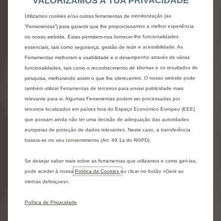
VALORIZAMOS A TUA PRIVACIDADE
ELÉTRICOS
Utilizamos cookies e/ou outras ferramentas de monitorização (as
Os
valores
de
autonomia
e
de
consumo
elétrico
“Ferramentas”) para garantir que lhe proporcionamos a melhor experiência
indicados
estão
conformes
a
homologação
WLTP
no nosso website. Estas permitem-nos fornecer-lhe funcionalidades
(Regulamentação
EU
2017/948).
Desde
1
de
essenciais, tais como segurança, gestão de rede e acessibilidade. As
setembro
de
2018,
os
valores
de
consumo
elétrico
Ferramentas melhoram a usabilidade e o desempenho através de várias
de
todas
as
viaturas
novas
são
determinados
com
funcionalidades, tais como o reconhecimento de idiomas e os resultados de
base
numa
nova
regulamentação
(WLTP),
que
estabelece
um
procedimento
de
ensaio
mais
pesquisa, melhorando assim o que lhe oferecemos. O nosso website pode
realista
e
harmonizado
ao
nível
mundial
para
as
também utilizar Ferramentas de terceiros para enviar publicidade mais
viaturas
de
passageiros.
Esta
norma
WLTP
substitui
relevante para si. Algumas Ferramentas podem ser processadas por
completamente
o
“Novo
Ciclo
Europeu
de
terceiros localizados em países fora do Espaço Económico Europeu (EEE)
Condução”
(NEDC),
que
era
a
norma
de
ensaio
que possam ainda não ter uma decisão de adequação das autoridades
utilizada
anteriormente.
Sendo
as
condições
de
europeias de proteção de dados relevantes. Neste caso, a transferência
ensaio
mais
realistas,
o
consumo
elétrico
medido
segundo
a
norma
WLTP
é,
na
maioria
dos
casos,
baseia-se no seu consentimento (Art. 49.1a do RGPD).
mais
elevado
do
que
os
valores
obtidos
segundo
a
norma
NEDC.
Os
valores
de
consumo
elétrico
Se desejar saber mais sobre as ferramentas que utilizamos e como geri-las,
podem
variar
em
função
das
condições
reais
de
pode aceder à nossa
Política de Cookies
ou clicar no botão «Gerir as
utilização
e
de
diferentes
fatores
como:
a
minhas definiçoes».
velocidade,
o
conforto
térmico
a
bordo
do
veículo,
o
estilo
de
condução
e
a
temperatura
exterior.
O
tempo
de
carregamento
depende
Política de Privacidade
nomeadamente
da
potência
do
carregador
embarcado
no
veículo
(On
Board
Charger),
do