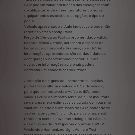
CO2
podem
variar
em
função
das
condições
reais
de
utilização
e
de
diferentes
fatores
como:
os
equipamentos
específicos,
as
opções,
o
tipo
de
pneus.
Veículo
apresentado
a
título
indicativo
e
pode
não
refletir
a
versão
configurada.
Preço
de
Venda
ao
Público
recomendado,
válido
na
rede
oficial
Citroën,
acrescem
despesas
de
Legalização,
Transporte,
Preparação
e
IUC.
As
informações
apresentadas
são
válidas
à
data
da
configuração,
não
têm
valor
contratual.
Para
quaisquer
informações
adicionais
poderá
contactar
um
concessionário
Citroën.
A
seleção
de
alguns
equipamentos
ou
opções
poderá
fazer
alterar
o
valor
de
CO2
do
veículo,
pelo
que
o
Imposto
sobre
Veículos
(ISV)
pode
variar.
O
valor
do
Imposto
sobre
Veículos
(ISV)
trata-
se
de
uma
mera
estimativa
calculada
com
base
no
valor
anunciado
de
emissões
de
CO2,
podendo
vir
a
sofrer
alterações
(incluindo
para
valor
superior),
tendo
em
conta
a
nova
metodologia
de
cálculo
das
emissões
de
CO2
(por
via
do
sistema
WLTP
-
Worldwide
Harmonized
Light
Vehicle
Test