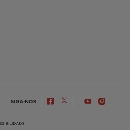
Jantes de aço 16'' + Tampão de roda
Pyrite - 205/55 R16 Ø632 mm
De série
SIGA-NOS
SSIBILIDADE