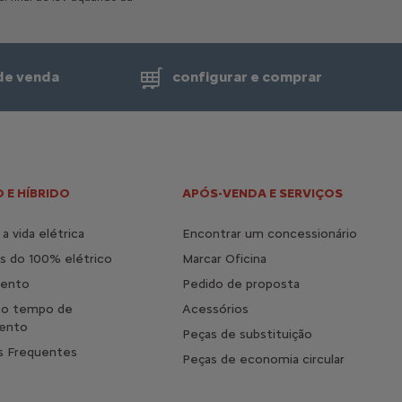
Tejadilho Preto
300 € c/IVA
de venda
configurar e comprar
 E HÍBRIDO
APÓS-VENDA E SERVIÇOS
a vida elétrica
Encontrar um concessionário
s do 100% elétrico
Marcar Oficina
mento
Pedido de proposta
Pintura bi-tom (Tejadilho branco)
 o tempo de
Acessórios
Incompatível
ento
Peças de substituição
s Frequentes
Jantes
Peças de economia circular