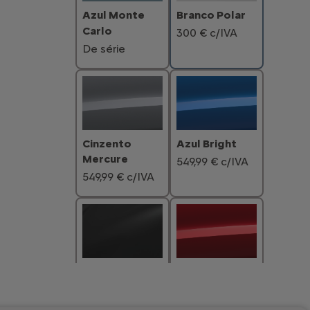
Azul Monte
Branco Polar
Carlo
300 € c/IVA
De série
Cinzento
Azul Bright
Mercure
549,99 € c/IVA
549,99 € c/IVA
Preto Perla
Vermelho
Nera
Elixir
549,99 € c/IVA
700,01 € c/IVA