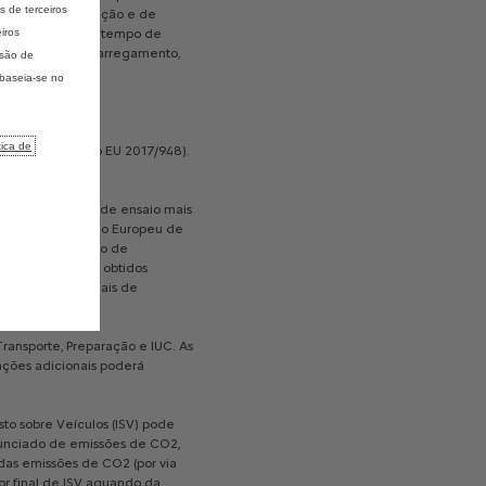
 de terceiros
es
reais
de
utilização
e
de
iros
atura
exterior.
O
tempo
de
),
do
cabo
de
carregamento,
isão de
 baseia-se no
tica de
Regulamentação
EU
2017/948).
m
procedimento
de
ensaio
mais
ente
o
“Novo
Ciclo
Europeu
de
Tejadilho da cor da carroçaria
alistas,
o
consumo
de
De série
o
que
os
valores
obtidos
das
condições
reais
de
Transporte,
Preparação
e
IUC.
As
ações
adicionais
poderá
sto
sobre
Veículos
(ISV)
pode
unciado
de
emissões
de
CO2,
das
emissões
de
CO2
(por
via
or
final
de
ISV
aquando
da