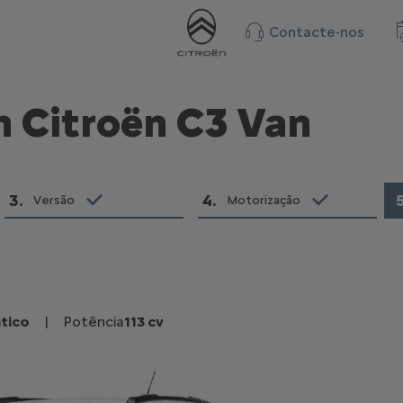
Contacte-nos
n Citroën C3 Van
3
.
4
.
Versão
Motorização
tico
|
Potência
113 cv