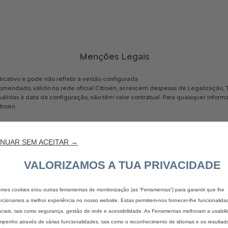
Menções Legais
dicativo
e
pode
não
refletir
a
versão
configurada.
omendado,
válido
na
rede
oficial
Citroën,
acrescem
despesas
de
Legalização,
válidas
à
data
da
configuração,
não
têm
valor
contratual.
Para
quaisquer
inform
troën.
ntos
ou
opções
poderá
fazer
alterar
o
valor
de
CO2
do
veículo,
pelo
que
o
Impo
Veículos
(ISV)
trata-se
de
uma
mera
estimativa
calculada
com
base
no
valor
an
NUAR SEM ACEITAR →
(incluindo
para
valor
superior),
tendo
em
conta
a
nova
metodologia
de
cálculo
armonized
Light
Vehicle
Test
Procedure),
pelo
que
só
poderá
ser
apurado
o
val
dado.
VALORIZAMOS A TUA PRIVACIDADE
consumo
elétrico
indicados
estão
conformes
a
homologação
WLTP
(Regulamen
zamos cookies e/ou outras ferramentas de monitorização (as “Ferramentas”) para garantir que lhe
s
de
consumo
elétrico
de
todas
as
viaturas
novas
são
determinados
com
base
rcionamos a melhor experiência no nosso website. Estas permitem-nos fornecer-lhe funcionalida
ocedimento
de
ensaio
mais
realista
e
harmonizado
ao
nível
mundial
para
as
viat
ciais, tais como segurança, gestão de rede e acessibilidade. As Ferramentas melhoram a usabil
o
“Novo
Ciclo
Europeu
de
Condução”
(NEDC),
que
era
a
norma
de
ensaio
utiliz
penho através de várias funcionalidades, tais como o reconhecimento de idiomas e os resultad
stas,
o
consumo
elétrico
medido
segundo
a
norma
WLTP
é,
na
maioria
dos
casos