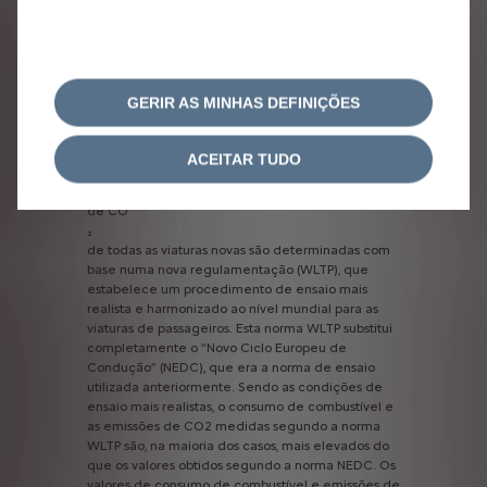
cabo
de
carregamento,
assim
como
do
tipo
e
da
potência
do
posto
de
carregamento
utilizado.
TÉRMICOS
GERIR AS MINHAS DEFINIÇÕES
Os
valores
de
consumo
de
combustível
e
emissões
de
CO2
indicados
estão
conformes
a
homologação
WLTP
(Regulamentação
EU
ACEITAR TUDO
2017/948).
Desde
1
de
setembro
de
2018,
os
valores
de
consumo
de
combustível
e
de
emissões
de
CO
₂
de
todas
as
viaturas
novas
são
determinadas
com
base
numa
nova
regulamentação
(WLTP),
que
estabelece
um
procedimento
de
ensaio
mais
realista
e
harmonizado
ao
nível
mundial
para
as
viaturas
de
passageiros.
Esta
norma
WLTP
substitui
completamente
o
“Novo
Ciclo
Europeu
de
Condução”
(NEDC),
que
era
a
norma
de
ensaio
utilizada
anteriormente.
Sendo
as
condições
de
ensaio
mais
realistas,
o
consumo
de
combustível
e
as
emissões
de
CO2
medidas
segundo
a
norma
WLTP
são,
na
maioria
dos
casos,
mais
elevados
do
que
os
valores
obtidos
segundo
a
norma
NEDC.
Os
valores
de
consumo
de
combustível
e
emissões
de