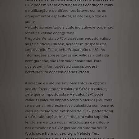
CO2
podem
variar
em
função
das
condições
reais
de
utilização
e
de
diferentes
fatores
como:
os
equipamentos
específicos,
as
opções,
o
tipo
de
pneus.
Veículo
apresentado
a
título
indicativo
e
pode
não
refletir
a
versão
configurada.
Preço
de
Venda
ao
Público
recomendado,
válido
na
rede
oficial
Citroën,
acrescem
despesas
de
Legalização,
Transporte,
Preparação
e
IUC.
As
informações
apresentadas
são
válidas
à
data
da
configuração,
não
têm
valor
contratual.
Para
quaisquer
informações
adicionais
poderá
contactar
um
concessionário
Citroën.
A
seleção
de
alguns
equipamentos
ou
opções
poderá
fazer
alterar
o
valor
de
CO2
do
veículo,
pelo
que
o
Imposto
sobre
Veículos
(ISV)
pode
variar.
O
valor
do
Imposto
sobre
Veículos
(ISV)
trata-
se
de
uma
mera
estimativa
calculada
com
base
no
valor
anunciado
de
emissões
de
CO2,
podendo
vir
a
sofrer
alterações
(incluindo
para
valor
superior),
tendo
em
conta
a
nova
metodologia
de
cálculo
das
emissões
de
CO2
(por
via
do
sistema
WLTP
-
Worldwide
Harmonized
Light
Vehicle
Test