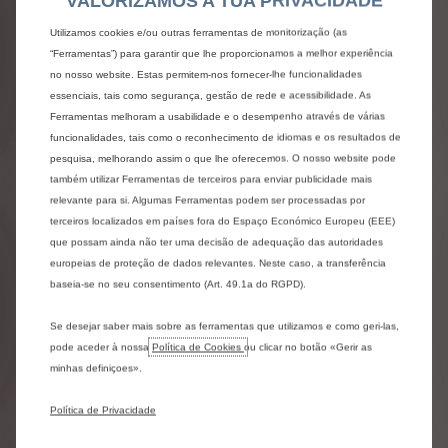
VALORIZAMOS A TUA PRIVACIDADE
ELÉTRICOS
Utilizamos cookies e/ou outras ferramentas de monitorização (as
Os
valores
de
autonomia
e
de
consumo
elétrico
“Ferramentas”) para garantir que lhe proporcionamos a melhor experiência
indicados
estão
conformes
a
homologação
WLTP
no nosso website. Estas permitem-nos fornecer-lhe funcionalidades
(Regulamentação
EU
2017/948).
Desde
1
de
essenciais, tais como segurança, gestão de rede e acessibilidade. As
setembro
de
2018,
os
valores
de
consumo
elétrico
Ferramentas melhoram a usabilidade e o desempenho através de várias
de
todas
as
viaturas
novas
são
determinados
com
funcionalidades, tais como o reconhecimento de idiomas e os resultados de
base
numa
nova
regulamentação
(WLTP),
que
estabelece
um
procedimento
de
ensaio
mais
pesquisa, melhorando assim o que lhe oferecemos. O nosso website pode
realista
e
harmonizado
ao
nível
mundial
para
as
também utilizar Ferramentas de terceiros para enviar publicidade mais
viaturas
de
passageiros.
Esta
norma
WLTP
substitui
relevante para si. Algumas Ferramentas podem ser processadas por
completamente
o
“Novo
Ciclo
Europeu
de
terceiros localizados em países fora do Espaço Económico Europeu (EEE)
Condução”
(NEDC),
que
era
a
norma
de
ensaio
que possam ainda não ter uma decisão de adequação das autoridades
utilizada
anteriormente.
Sendo
as
condições
de
europeias de proteção de dados relevantes. Neste caso, a transferência
ensaio
mais
realistas,
o
consumo
elétrico
medido
segundo
a
norma
WLTP
é,
na
maioria
dos
casos,
baseia-se no seu consentimento (Art. 49.1a do RGPD).
mais
elevado
do
que
os
valores
obtidos
segundo
a
norma
NEDC.
Os
valores
de
consumo
elétrico
Se desejar saber mais sobre as ferramentas que utilizamos e como geri-las,
podem
variar
em
função
das
condições
reais
de
pode aceder à nossa
Política de Cookies
ou clicar no botão «Gerir as
utilização
e
de
diferentes
fatores
como:
a
minhas definiçoes».
velocidade,
o
conforto
térmico
a
bordo
do
veículo,
o
estilo
de
condução
e
a
temperatura
exterior.
O
tempo
de
carregamento
depende
Política de Privacidade
nomeadamente
da
potência
do
carregador
embarcado
no
veículo
(On
Board
Charger),
do