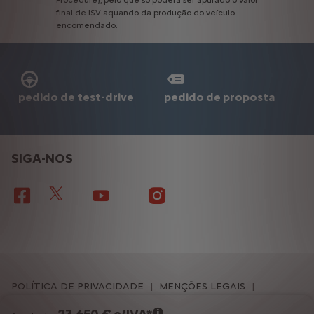
Procedure),
pelo
que
só
poderá
ser
apurado
o
valor
final
de
ISV
aquando
da
produção
do
veículo
encomendado.
pedido de test-drive
pedido de proposta
SIGA-NOS
POLÍTICA DE PRIVACIDADE
MENÇÕES LEGAIS
COOKIES
COOKIE CONSENT
MAPA DO SITE