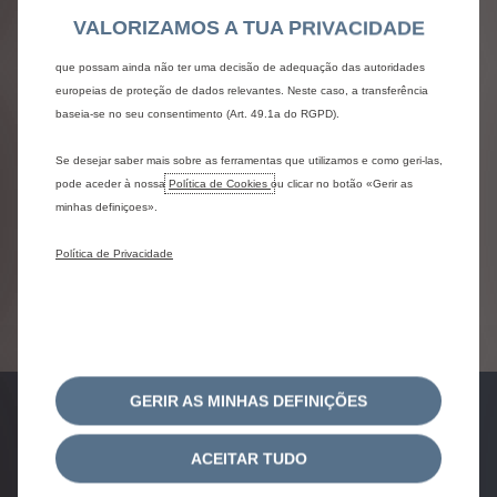
ë-Spacetourer elétrico
relevante para si. Algumas Ferramentas podem ser processadas por
VALORIZAMOS A TUA PRIVACIDADE
terceiros localizados em países fora do Espaço Económico Europeu (EEE)
Por 590€ /mês (acresce IVA)
que possam ainda não ter uma decisão de adequação das autoridades
Prazo: 48 meses
europeias de proteção de dados relevantes. Neste caso, a transferência
EI: 1500,00€ (3%) e VR: 19.309,40€
baseia-se no seu consentimento (Art. 49.1a do RGPD).
TAN: 6,25% | TAE: 7,2%
Se desejar saber mais sobre as ferramentas que utilizamos e como geri-las,
pode aceder à nossa
Política de Cookies
ou clicar no botão «Gerir as
minhas definiçoes».
Política de Privacidade
Ver Condições
GERIR AS MINHAS DEFINIÇÕES
pedido de
pedido de
ACEITAR TUDO
test-drive
proposta