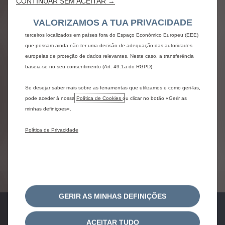
CONTINUAR SEM ACEITAR →
pesquisa, melhorando assim o que lhe oferecemos. O nosso website pode
C4 Híbrido
também utilizar Ferramentas de terceiros para enviar publicidade mais
VALORIZAMOS A TUA PRIVACIDADE
relevante para si. Algumas Ferramentas podem ser processadas por
terceiros localizados em países fora do Espaço Económico Europeu (EEE)
Por 375€ /mês.
que possam ainda não ter uma decisão de adequação das autoridades
60 meses / 50.000 km
europeias de proteção de dados relevantes. Neste caso, a transferência
Com Manutenção, Viatura de Substituição,
baseia-se no seu consentimento (Art. 49.1a do RGPD).
Assistência em Viagem, Linha de Apoio ao
Condutor e Impostos
Se desejar saber mais sobre as ferramentas que utilizamos e como geri-las,
pode aceder à nossa
Política de Cookies
ou clicar no botão «Gerir as
minhas definiçoes».
Política de Privacidade
Ver Condições
GERIR AS MINHAS DEFINIÇÕES
ACEITAR TUDO