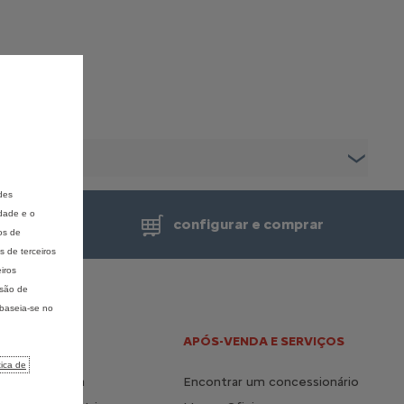
des
idade e o
de venda
configurar e comprar
os de
 de terceiros
iros
isão de
 baseia-se no
 E HÍBRIDO
APÓS-VENDA E SERVIÇOS
tica de
a vida elétrica
Encontrar um concessionário