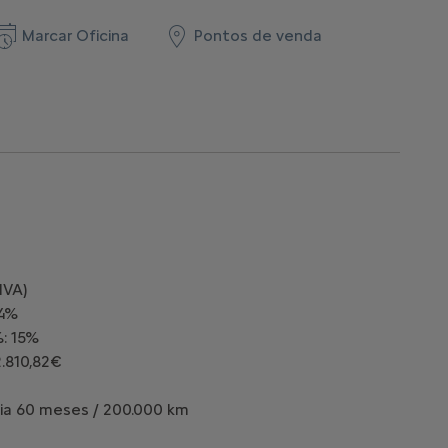
Marcar Oficina
Pontos de venda
IVA)
,4%
%: 15%
.810,82€
ia 60 meses / 200.000 km