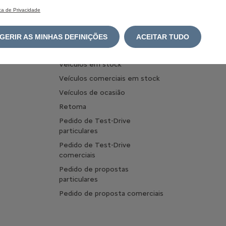
Benefício
ica de Privacidade
Configurar Veículos Comerciais
Carrega
Configurar Veículos Comerciais
Optimize
Elétricos
GERIR AS MINHAS DEFINIÇÕES
ACEITAR TUDO
carregam
Comprar online
Pergunta
Veículos em stock
Veículos comerciais em stock
Veículos de ocasião
Retoma
Pedido de Test-Drive
particulares
Pedido de Test-Drive
comerciais
Pedido de propostas
particulares
Pedido de proposta comerciais