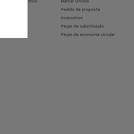
s do 100% elétrico
Marcar Oficina
mento
Pedido de proposta
 o tempo de
Acessórios
ento
Peças de substituição
s Frequentes
Peças de economia circular