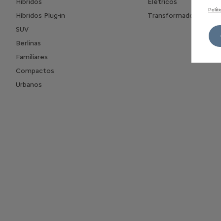
Híbridos
Elétricos
Polít
Híbridos Plug-in
Transformados
SUV
Berlinas
Familiares
Compactos
Urbanos