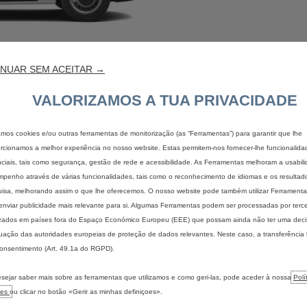
NUAR SEM ACEITAR →
VALORIZAMOS A TUA PRIVACIDADE
zamos cookies e/ou outras ferramentas de monitorização (as “Ferramentas”) para garantir que lhe
rcionamos a melhor experiência no nosso website. Estas permitem-nos fornecer-lhe funcionalida
ciais, tais como segurança, gestão de rede e acessibilidade. As Ferramentas melhoram a usabil
pedido de proposta
contactar o ponto 
penho através de várias funcionalidades, tais como o reconhecimento de idiomas e os resultad
isa, melhorando assim o que lhe oferecemos. O nosso website pode também utilizar Ferramentas
enviar publicidade mais relevante para si. Algumas Ferramentas podem ser processadas por terce
izados em países fora do Espaço Económico Europeu (EEE) que possam ainda não ter uma dec
ação das autoridades europeias de proteção de dados relevantes. Neste caso, a transferência
onsentimento (Art. 49.1a do RGPD).
IS
ENCONTRAR O MEU VEÍCULO
ELÉTRICO
sejar saber mais sobre as ferramentas que utilizamos e como geri-las, pode aceder à nossa
Polí
Configurar um veículo de
Descubra 
ies
ou clicar no botão «Gerir as minhas definiçoes».
passageiros