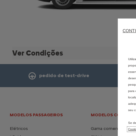
CONTI
Ver Condições
Utili
propo
essen
pedido de test-drive
desem
pesqu
para 
local
adequ
seu c
MODELOS PASSAGEIROS
MODELOS COMERCIA
Se de
Elétricos
Gama comerciais
Cook