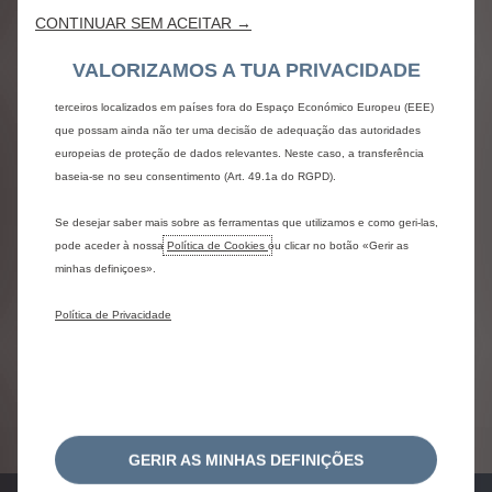
Berlingo Van
funcionalidades, tais como o reconhecimento de idiomas e os resultados de
CONTINUAR SEM ACEITAR →
pesquisa, melhorando assim o que lhe oferecemos. O nosso website pode
Por 254€ /mês (acresce IVA)
também utilizar Ferramentas de terceiros para enviar publicidade mais
VALORIZAMOS A TUA PRIVACIDADE
Prazo: 48 meses
relevante para si. Algumas Ferramentas podem ser processadas por
EI: 800,00€ (4%) e VR: 12.243,27€
terceiros localizados em países fora do Espaço Económico Europeu (EEE)
que possam ainda não ter uma decisão de adequação das autoridades
TAN: 6,25% | TAE: 7,9%
europeias de proteção de dados relevantes. Neste caso, a transferência
baseia-se no seu consentimento (Art. 49.1a do RGPD).
Oferta Extensão Garantia 60 meses / 200.000
Se desejar saber mais sobre as ferramentas que utilizamos e como geri-las,
km
pode aceder à nossa
Política de Cookies
ou clicar no botão «Gerir as
minhas definiçoes».
Política de Privacidade
Ver Condições
GERIR AS MINHAS DEFINIÇÕES