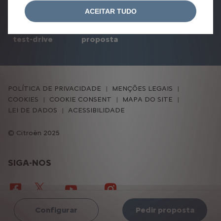
ACEITAR TUDO
pedido de
pedido de
test-drive
proposta
POLÍTICA DE PRIVACIDADE
MENÇÕES LEGAIS
COOKIES
COOKIE CONSENT
MAPA DO SITE
LEI DE DADOS
ACESSIBILIDADE
Citroën 2025
SIGA-NOS
Configurar
Pedir proposta