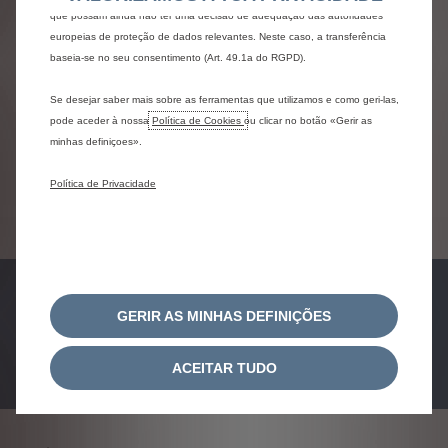
Novo ë-C3 Van elétrico
que possam ainda não ter uma decisão de adequação das autoridades
europeias de proteção de dados relevantes. Neste caso, a transferência
Desde 15.900€
baseia-se no seu consentimento (Art. 49.1a do RGPD).
Se desejar saber mais sobre as ferramentas que utilizamos e como geri-las,
pode aceder à nossa
Política de Cookies
ou clicar no botão «Gerir as
minhas definiçoes».
Política de Privacidade
Ver Condições
GERIR AS MINHAS DEFINIÇÕES
pedido de
pedido de
test-drive
proposta
ACEITAR TUDO