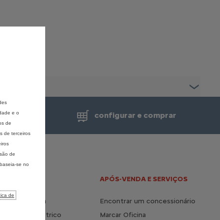
des
idade e o
de venda
configurar e comprar
os de
 de terceiros
iros
isão de
 baseia-se no
 E HÍBRIDO
APÓS-VENDA E SERVIÇOS
tica de
a vida elétrica
Encontrar um concessionário
s do 100% elétrico
Marcar Oficina