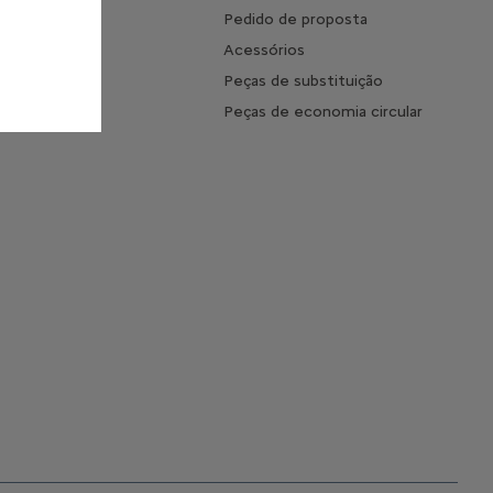
mento
Pedido de proposta
 o tempo de
Acessórios
ento
Peças de substituição
s Frequentes
Peças de economia circular