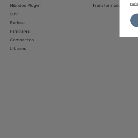
Polít
Híbridos Plug-in
Transformados
SUV
Berlinas
Familiares
Compactos
Urbanos