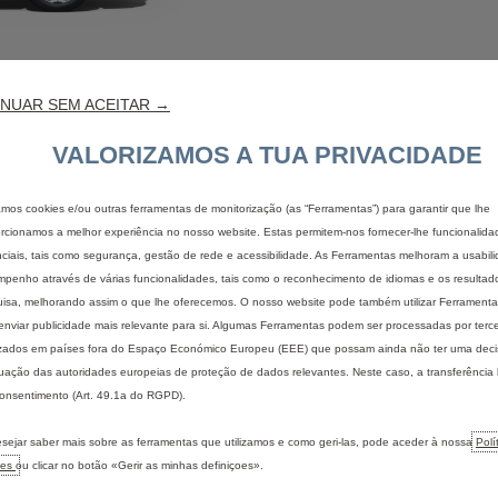
NUAR SEM ACEITAR →
VALORIZAMOS A TUA PRIVACIDADE
zamos cookies e/ou outras ferramentas de monitorização (as “Ferramentas”) para garantir que lhe
rcionamos a melhor experiência no nosso website. Estas permitem-nos fornecer-lhe funcionalida
ciais, tais como segurança, gestão de rede e acessibilidade. As Ferramentas melhoram a usabil
pedido de proposta
contactar o ponto 
penho através de várias funcionalidades, tais como o reconhecimento de idiomas e os resultad
isa, melhorando assim o que lhe oferecemos. O nosso website pode também utilizar Ferramentas
enviar publicidade mais relevante para si. Algumas Ferramentas podem ser processadas por terce
izados em países fora do Espaço Económico Europeu (EEE) que possam ainda não ter uma dec
ação das autoridades europeias de proteção de dados relevantes. Neste caso, a transferência
onsentimento (Art. 49.1a do RGPD).
IS
ENCONTRAR O MEU VEÍCULO
ELÉTRICO
sejar saber mais sobre as ferramentas que utilizamos e como geri-las, pode aceder à nossa
Polí
Configurar um veículo de
Descubra 
ies
ou clicar no botão «Gerir as minhas definiçoes».
passageiros
Benefício