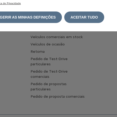
Configurar Veículos Comerciais
ica de Privacidade
Carrega
Configurar Veículos Comerciais
Optimize
Elétricos
carregam
GERIR AS MINHAS DEFINIÇÕES
ACEITAR TUDO
Comprar online
Pergunta
Veículos em stock
Veículos comerciais em stock
Veículos de ocasião
Retoma
Pedido de Test-Drive
particulares
Pedido de Test-Drive
comerciais
Pedido de propostas
particulares
Pedido de proposta comerciais