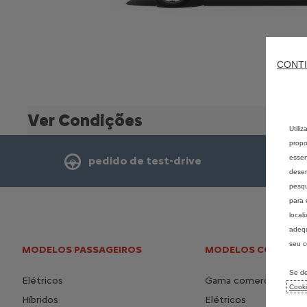
CONTI
Ver Condições
Utili
propo
essen
pedido de test-drive
desem
pesqu
para 
local
adequ
seu c
MODELOS PASSAGEIROS
MODELOS COMERCIA
Se de
Elétricos
Gama comerciais
Cook
Híbridos
Elétricos