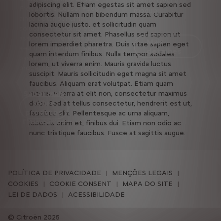
confortável e
adipiscing elit. Etiam egestas sit amet sapien sed
Free2Move Lease. Pode
modular.
lobortis. Nullam non bibendum massa. Curabitur
ainda optar por uma
lacinia augue justo, et sollicitudin quam
solução mais completa,
consectetur sit amet. Phasellus sed sapien ut
associando serviços ao
Mais
lorem imperdiet pharetra. Duis vitae sapien eget
seu financiamento, sem
detalhes
quam interdum finibus. Nulla tempor sodales
passar por novos
lorem, ut viverra enim. Mauris gravida luctus
processos burocráticos.
suscipit. Mauris sollicitudin eget magna sit amet
faucibus. Aliquam erat volutpat. Etiam quam
Saber mais
mauris, viverra at elit non, consectetur maximus
sobre
dolor. Sed at tellus consectetur, hendrerit est ut,
produtos
faucibus elit. Pellentesque ac urna aliquam,
financeiros
lobortis enim et, finibus dui. Etiam non odio ac
nunc tristique faucibus. Fusce at sagittis augue.
POLÍTICA DE PRIVACIDADE
MENÇÕES LEGAIS
COOKIES
COOKIE CONSENT
MAPA DO SITE
LEI DE DADOS
ACESSIBILIDADE
Citroën 2025