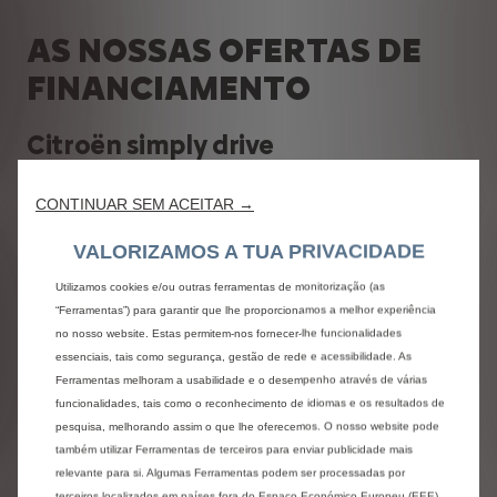
AS NOSSAS OFERTAS DE
FINANCIAMENTO
Citroën simply drive
COM A SOLUÇÃO DE FINANCIAMENTO SIMPLY DRIVE, NO
CONTINUAR SEM ACEITAR →
FINAL DO CONTRATO PODE ESCOLHER A MOBILIDADE
QUE PREFERIR:
VALORIZAMOS A TUA PRIVACIDADE
TROCAR POR UM NOVO CITROËN
FICAR COM O SEU CITROËN
Utilizamos cookies e/ou outras ferramentas de monitorização (as
DEVOLVER O SEU CITROËN
“Ferramentas”) para garantir que lhe proporcionamos a melhor experiência
no nosso website. Estas permitem-nos fornecer-lhe funcionalidades
Grand C4 Spacetourer
essenciais, tais como segurança, gestão de rede e acessibilidade. As
Ferramentas melhoram a usabilidade e o desempenho através de várias
funcionalidades, tais como o reconhecimento de idiomas e os resultados de
pesquisa, melhorando assim o que lhe oferecemos. O nosso website pode
também utilizar Ferramentas de terceiros para enviar publicidade mais
relevante para si. Algumas Ferramentas podem ser processadas por
terceiros localizados em países fora do Espaço Económico Europeu (EEE)