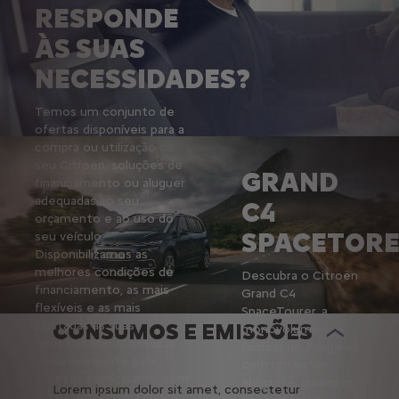
RESPONDE
ÀS SUAS
NECESSIDADES?
Temos um conjunto de
ofertas disponíveis para a
compra ou utilização do
seu Citroën, soluções de
GRAND
financiamento ou aluguer
adequadas ao seu
C4
orçamento e ao uso do
SPACETOR
seu veículo.
Disponibilizamos as
melhores condições de
Descubra o Citroën
financiamento, as mais
Grand C4
flexíveis e as mais
SpaceTourer, a
ajustadas às suas
CONSUMOS E EMISSÕES
monovolume
necessidades, pensadas
familiar de 7 lugares
exclusivamente para
com um estilo
clientes Particulares, com
elegante, dinâmico,
Lorem ipsum dolor sit amet, consectetur
o Citroën Simply Drive e