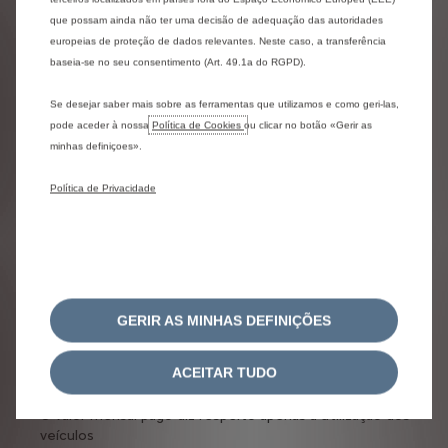
que possam ainda não ter uma decisão de adequação das autoridades
europeias de proteção de dados relevantes. Neste caso, a transferência
baseia-se no seu consentimento (Art. 49.1a do RGPD).
AS NOSSAS OFERTAS DE
RENTING
Se desejar saber mais sobre as ferramentas que utilizamos e como geri-las,
pode aceder à nossa
Política de Cookies
ou clicar no botão «Gerir as
minhas definiçoes».
Free2move lease
Política de Privacidade
Uma solução flexível para particulares. Através do
pagamento de uma renda mensal, o cliente beneficia de um
serviço completo, com todas as vantagens, sem os
inconvenientes logísticos ou fiscais. Além disso, não tem
que se preocupar com a desvalorização do veículo.
As vantagens do renting:
Tudo incluído na mensalidade
GERIR AS MINHAS DEFINIÇÕES
Otimização dos custos
Contabilização simplificada
ACEITAR TUDO
Evita a aquisição dos veículos, podendo assim substituí-
los quando necessário
O valor mensal pago diz respeito apenas à utilização dos
veículos