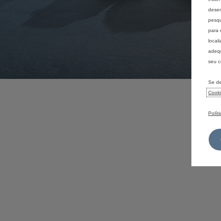
desem
pesqu
para 
local
adequ
seu c
Se de
Cook
Polít