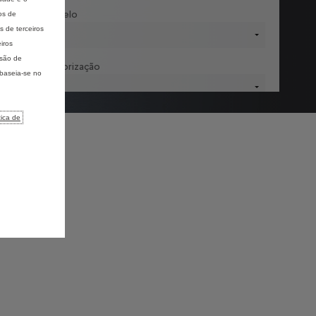
elecione modelo
os de
 de terceiros
iros
isão de
elecione motorização
 baseia-se no
tica de