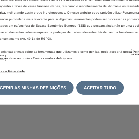
S
penho através de várias funcionalidades, tais como o reconhecimento de idiomas e os resultad
isa, melhorando assim o que lhe oferecemos. O nosso website pode também utilizar Ferramentas
enviar publicidade mais relevante para si. Algumas Ferramentas podem ser processadas por terce
izados em países fora do Espaço Económico Europeu (EEE) que possam ainda não ter uma dec
S
ação das autoridades europeias de proteção de dados relevantes. Neste caso, a transferência
onsentimento (Art. 49.1a do RGPD).
sejar saber mais sobre as ferramentas que utilizamos e como geri-las, pode aceder à nossa
Polí
ies
ou clicar no botão «Gerir as minhas definiçoes».
ica de Privacidade
GERIR AS MINHAS DEFINIÇÕES
ACEITAR TUDO