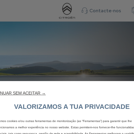
Contacte-nos
NUAR SEM ACEITAR →
VALORIZAMOS A TUA PRIVACIDADE
zamos cookies e/ou outras ferramentas de monitorização (as “Ferramentas”) para garantir que lhe
rcionamos a melhor experiência no nosso website. Estas permitem-nos fornecer-lhe funcionalida
ciais, tais como segurança, gestão de rede e acessibilidade. As Ferramentas melhoram a usabil