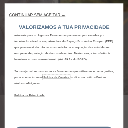
essenciais, tais como segurança, gestão de rede e acessibilidade. As
Ferramentas melhoram a usabilidade e o desempenho através de várias
CONTINUAR SEM ACEITAR →
funcionalidades, tais como o reconhecimento de idiomas e os resultados de
pesquisa, melhorando assim o que lhe oferecemos. O nosso website pode
VALORIZAMOS A TUA PRIVACIDADE
também utilizar Ferramentas de terceiros para enviar publicidade mais
relevante para si. Algumas Ferramentas podem ser processadas por
terceiros localizados em países fora do Espaço Económico Europeu (EEE)
que possam ainda não ter uma decisão de adequação das autoridades
europeias de proteção de dados relevantes. Neste caso, a transferência
baseia-se no seu consentimento (Art. 49.1a do RGPD).
Se desejar saber mais sobre as ferramentas que utilizamos e como geri-las,
pode aceder à nossa
Política de Cookies
ou clicar no botão «Gerir as
minhas definiçoes».
Política de Privacidade
CAMPANHAS CITROËN
Vantagem cliente