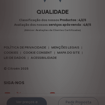
QUALIDADE
Classificação dos nossos
Productos : 4,3/5
Avaliação dos nossos
serviços após-venda : 4,8/5
(Advisor :Avaliações de Clientes Certificadas)
POLÍTICA DE PRIVACIDADE
MENÇÕES LEGAIS
COOKIES
COOKIE CONSENT
MAPA DO SITE
LEI DE DADOS
ACESSIBILIDADE
Citroën 2025
SIGA-NOS
Ver preços e
Pedir Proposta