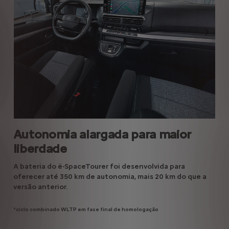
Anterior
Segui
Autonomia alargada para maior
Ca
liberdade
Car
A bateria do ë-SpaceTourer foi desenvolvida para
cóm
 um
oferecer até 350 km de autonomia, mais 20 km do que a
Cha
versão anterior.
ver
est
 de
*ciclo combinado WLTP em fase final de homologação
Sa