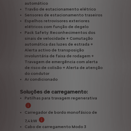
automático
ciente para destrancar o veículo quando se aproxima e para o ligar
Travão de estacionamento elétrico
Sensores de estacionamento traseiros
Espelhos retrovisores exteriores
elétricos com função de degelo
da, a câmara mostra uma visão traseira com marcadores de obstác
Pack Safety: Reconhecimentos dos
sinais de velocidade + Comutação
automática das luzes de estrada +
Alerta activo de transposição
involuntária de faixa de rodagem +
Travagem de emergência com alerta
de risco de colisão + Alerta de atenção
do condutor
Ar condicionado
Soluções de carregamento:
Patilhas para travagem regenerativa
O sistema de travagem regenerativa pode ser ativado 
Carregador de bordo monofásico de
7,4 kW​
O carregamento da bateria a 100% em corrente
Cabo de carregamento Modo 3