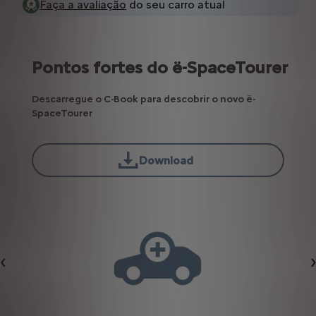
Faça a avaliação
do seu carro atual
Pontos fortes do ë-SpaceTourer
Descarregue o C-Book para descobrir o novo ë-
SpaceTourer
Download
Anterior