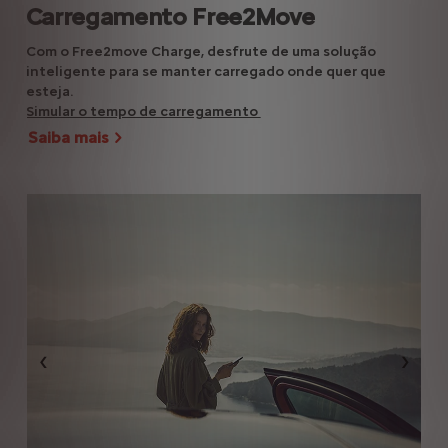
Carregamento Free2Move
Ma
Com o Free2move Charge, desfrute de uma solução
Obt
inteligente para se manter carregado onde quer que
efe
esteja.
Des
Simular o tempo de carregamento
fia
Saiba mais
Sa
Anterior
Segui