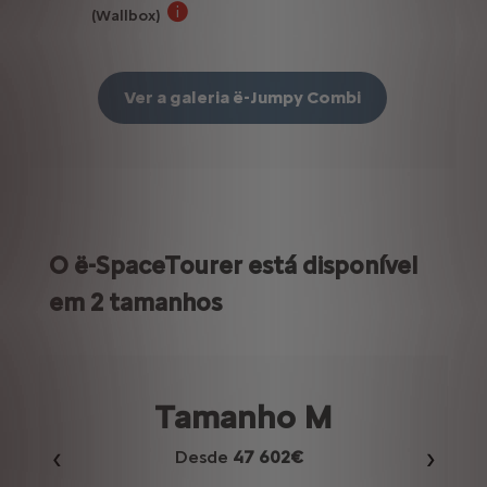
(Wallbox)
O cabo de carregamento Modo 3 permite car
Ver a galeria ë-Jumpy Combi
O ë-SpaceTourer está disponível
em 2 tamanhos
Tamanho M
Desde
47 602€
Anterior
Seguin