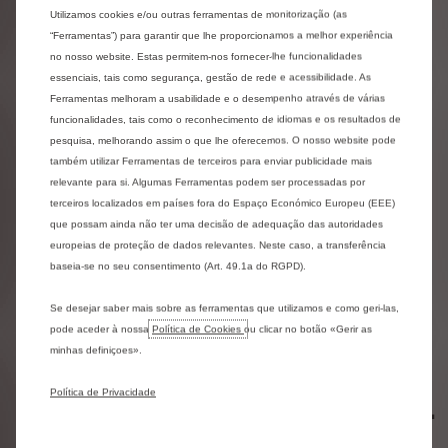
Utilizamos cookies e/ou outras ferramentas de monitorização (as
“Ferramentas”) para garantir que lhe proporcionamos a melhor experiência
no nosso website. Estas permitem-nos fornecer-lhe funcionalidades
essenciais, tais como segurança, gestão de rede e acessibilidade. As
*a aguardar resultados do teste de homologação
Ferramentas melhoram a usabilidade e o desempenho através de várias
funcionalidades, tais como o reconhecimento de idiomas e os resultados de
pesquisa, melhorando assim o que lhe oferecemos. O nosso website pode
O ë-SpaceTourer está disponível
também utilizar Ferramentas de terceiros para enviar publicidade mais
relevante para si. Algumas Ferramentas podem ser processadas por
em 5 cores
terceiros localizados em países fora do Espaço Económico Europeu (EEE)
que possam ainda não ter uma decisão de adequação das autoridades
europeias de proteção de dados relevantes. Neste caso, a transferência
baseia-se no seu consentimento (Art. 49.1a do RGPD).
EXTERIOR
INTERIOR
Se desejar saber mais sobre as ferramentas que utilizamos e como geri-las,
pode aceder à nossa
Política de Cookies
ou clicar no botão «Gerir as
minhas definiçoes».
Política de Privacidade
Selecione e configure o seu ë-