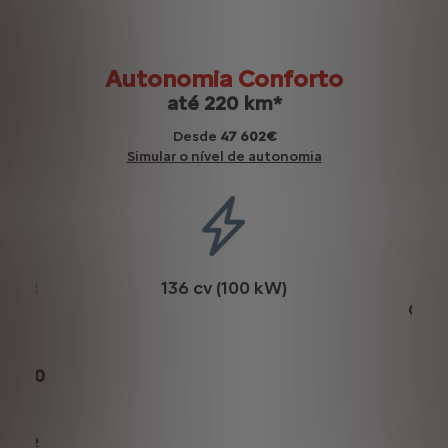
Autonomia Conforto
até 220 km*
Desde
47 602€
Simular o nível de autonomia
 kW):
136 cv (100 kW)
s
Con
Ca
:
/ 4h50
mento