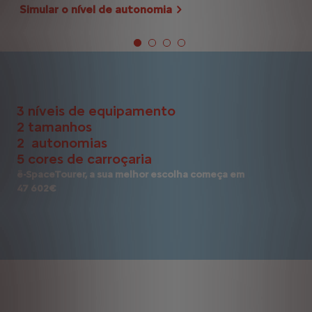
Simular o nível de autonomia
3 níveis de equipamento
2 tamanhos
2 autonomias
5 cores de carroçaria
ë-SpaceTourer, a sua melhor escolha começa em
47 602€