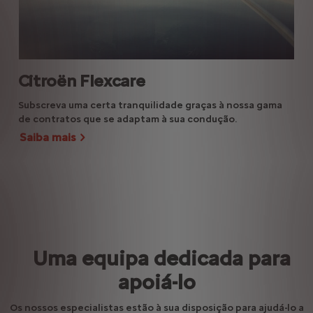
Citroën Flexcare
Ba
Subscreva uma certa tranquilidade graças à nossa gama
As 
de contratos que se adaptam à sua condução.
cap
de 
Saiba mais
Uma equipa dedicada para
apoiá-lo
Os nossos especialistas estão à sua disposição para ajudá-lo a