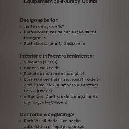
Equipamentos ë-Jumpy Combi
Design exterior:
Jantes de aço de 16"
Faróis com luzes de circulação diurna
integradas
Porta lateral direita deslizante
Interior e infoentretenimento:
9 lugares (3+3+3)
Bancos em tecido
Painel de instrumentos digital
Ecrã tátil central monocromático de 5''
com Rádio DAB, Bluetooth e 1 entrada
USB-A (Dados)
ë-Remote: Controlo de carregamento
(aplicação MyCitroën)
Conforto e segurança:
Pack Visibilidade: iluminação
automática e limpa para-brisas