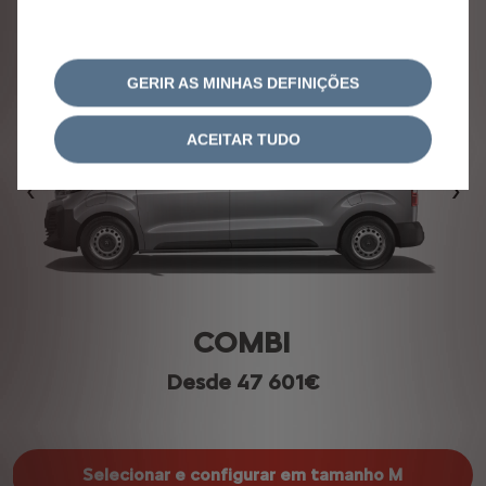
SpaceTourer
GERIR AS MINHAS DEFINIÇÕES
ACEITAR TUDO
Anterior
Seg
COMBI
Desde 47 601€
Selecionar e configurar em tamanho M